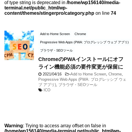
of type string is deprecated in
/home/wp156140/media-
terminal.net/public_html/wp-
content/themes/stingerpro/category.php
on line
74
Add to Home Screen
Chrome
Progressive Web Apps (PWA: プログレッシブ ウェブ アプリ)
ブラウザ・SEOツール
ChromeのPWAインストールにオフ
ライン機能必須の要件変更が保留に
2021/04/16
-
Add to Home Screen
,
Chrome
,
Progressive Web Apps (PWA: プログレッシブ ウェ
ブ アプリ)
,
ブラウザ・SEOツール
ICO
Warning
: Trying to access array offset on false in
/home/wp156140/media-terminal.net/public_html/wp-