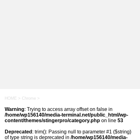
HOME
>
Chrome
>
Warning
: Trying to access array offset on false in
/home/wp156140/media-terminal.net/public_html/wp-
content/themes/stingerpro/category.php
on line
53
Deprecated
: trim(): Passing null to parameter #1 ($string)
of type string is deprecated in
/home/wp156140/media-