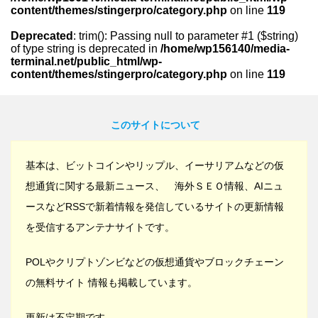
content/themes/stingerpro/category.php
on line
119
Deprecated
: trim(): Passing null to parameter #1 ($string)
of type string is deprecated in
/home/wp156140/media-
terminal.net/public_html/wp-
content/themes/stingerpro/category.php
on line
119
このサイトについて
基本は、ビットコインやリップル、イーサリアムなどの仮
想通貨に関する最新ニュース、 海外ＳＥＯ情報、AIニュ
ースなどRSSで新着情報を発信しているサイトの更新情報
を受信するアンテナサイトです。
POLやクリプトゾンビなどの仮想通貨やブロックチェーン
の無料サイト 情報も掲載しています。
更新は不定期です。