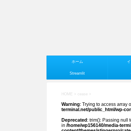
ホーム
イ
Streamlit
HOME
>
cease
>
Warning
: Trying to access array o
terminal.net/public_html/wp-co
Deprecated
: trim(): Passing null
in
/home/wp156140/media-termin
content/themes/stingerpro/cat