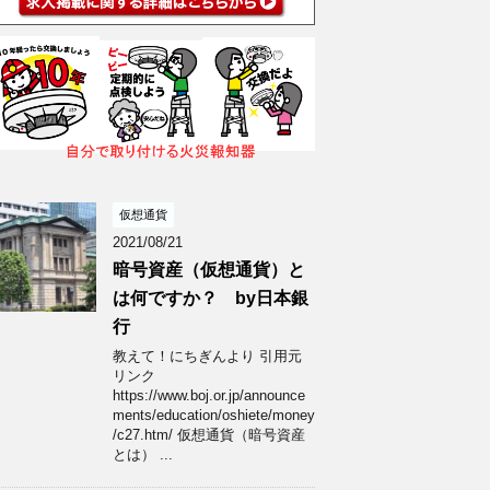
仮想通貨
2021/08/21
暗号資産（仮想通貨）と
は何ですか？ by日本銀
行
教えて！にちぎんより 引用元
リンク
https://www.boj.or.jp/announce
ments/education/oshiete/money
/c27.htm/ 仮想通貨（暗号資産
とは） ...