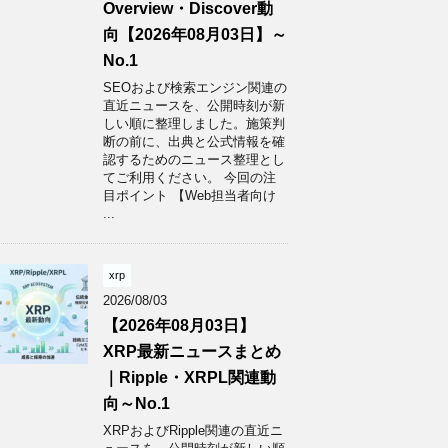
Overview・Discover動
向【2026年08月03日】～
No.1
SEOおよび検索エンジン関連の
直近ニュースを、公開時刻が新
しい順に整理しました。施策判
断の前に、出典と公式情報を確
認するためのニュース整理とし
てご利用ください。 今回の注
目ポイント 【Web担当者向け
...
xrp
2026/08/03
【2026年08月03日】
XRP最新ニュースまとめ
｜Ripple・XRPL関連動
向～No.1
XRPおよびRipple関連の直近ニ