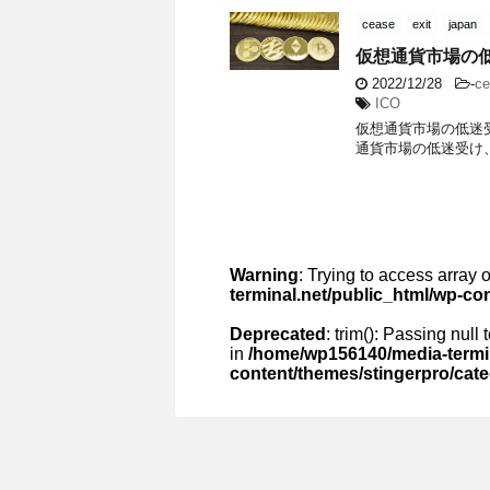
cease
exit
japan
仮想通貨市場の
2022/12/28
-
ce
ICO
仮想通貨市場の低迷受け
通貨市場の低迷受け
Warning
: Trying to access array o
terminal.net/public_html/wp-co
Deprecated
: trim(): Passing null
in
/home/wp156140/media-termin
content/themes/stingerpro/cat