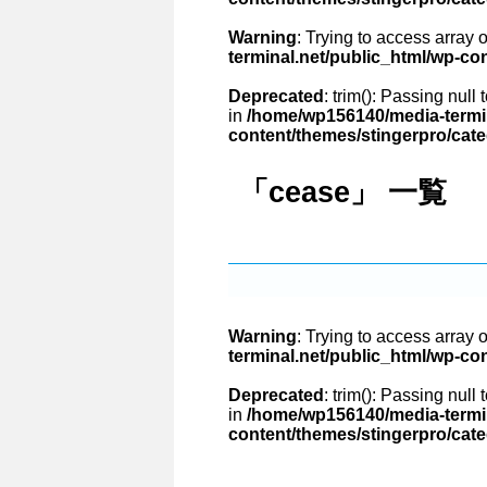
Warning
: Trying to access array o
terminal.net/public_html/wp-co
Deprecated
: trim(): Passing null
in
/home/wp156140/media-termin
content/themes/stingerpro/cat
「cease」 一覧
Warning
: Trying to access array o
terminal.net/public_html/wp-co
Deprecated
: trim(): Passing null
in
/home/wp156140/media-termin
content/themes/stingerpro/cat