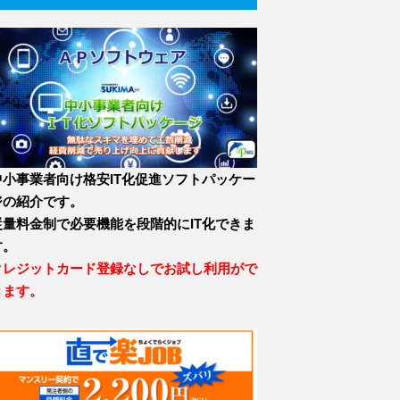
中小事業者向け格安IT化促進ソフトパッケー
ジの紹介です。
従量料金制で必要機能を段階的にIT化できま
す。
クレジットカード登録なしでお試し利用がで
きます。