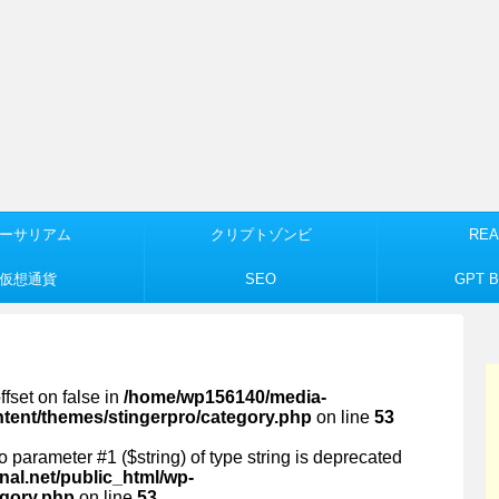
ーサリアム
クリプトゾンビ
REA
仮想通貨
SEO
GPT Bu
ffset on false in
/home/wp156140/media-
ntent/themes/stingerpro/category.php
on line
53
 to parameter #1 ($string) of type string is deprecated
al.net/public_html/wp-
egory.php
on line
53