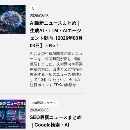
AI
2026/08/03
AI最新ニュースまとめ｜
生成AI・LLM・AIエージ
ェント動向【2026年08月
03日】～No.1
AIおよび生成AI関連の直近ニュ
ースを、公開時刻が新しい順に
整理しました。技術動向や事業
判断の前に、出典と公式情報を
確認するためのニュース整理と
してご利用ください。 今回の
注目ポイント TDKの業績が ...
seo最新ニュース
2026/08/03
SEO最新ニュースまとめ
｜Google検索・AI