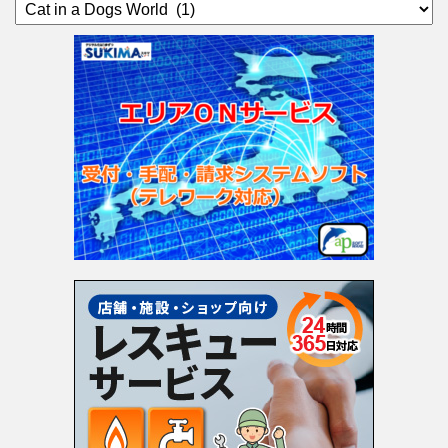
カ
テ
ゴ
リ
ー