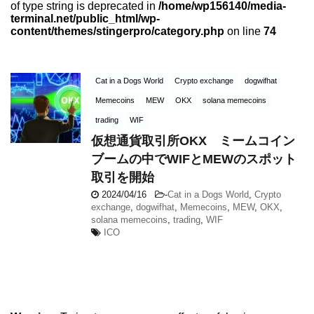
of type string is deprecated in
/home/wp156140/media-
terminal.net/public_html/wp-
content/themes/stingerpro/category.php
on line
74
Cat in a Dogs World
Crypto exchange
dogwifhat
Memecoins
MEW
OKX
solana memecoins
trading
WIF
仮想通貨取引所OKX ミームコイン
ブームの中でWIFとMEWのスポット
取引を開始
2024/04/16
-
Cat in a Dogs World
,
Crypto
exchange
,
dogwifhat
,
Memecoins
,
MEW
,
OKX
,
solana memecoins
,
trading
,
WIF
ICO