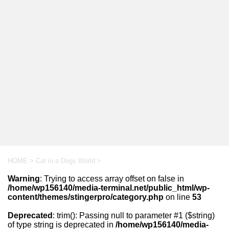
HOME
>
Cat in a Dogs World
>
Warning
: Trying to access array offset on false in
/home/wp156140/media-terminal.net/public_html/wp-
content/themes/stingerpro/category.php
on line
53
Deprecated
: trim(): Passing null to parameter #1 ($string)
of type string is deprecated in
/home/wp156140/media-