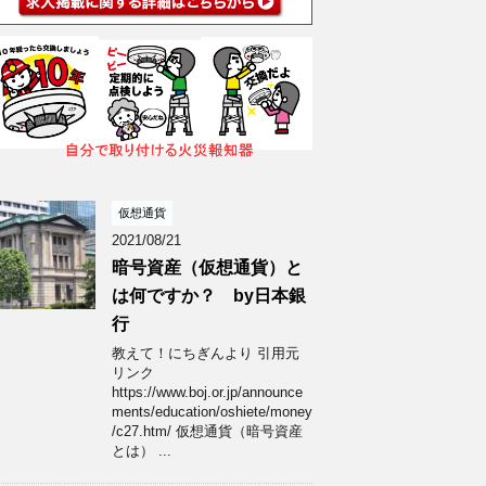
仮想通貨
2021/08/21
暗号資産（仮想通貨）と
は何ですか？ by日本銀
行
教えて！にちぎんより 引用元
リンク
https://www.boj.or.jp/announce
ments/education/oshiete/money
/c27.htm/ 仮想通貨（暗号資産
とは） ...