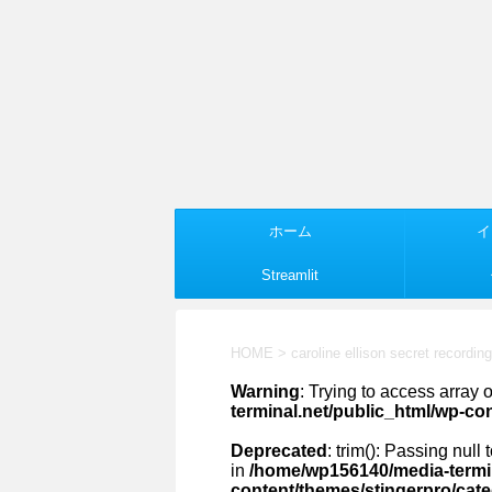
ホーム
イ
Streamlit
HOME
>
caroline ellison secret recording
Warning
: Trying to access array o
terminal.net/public_html/wp-co
Deprecated
: trim(): Passing null
in
/home/wp156140/media-termin
content/themes/stingerpro/cat