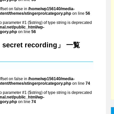
ffset on false in
/home/wp156140/media-
ntent/themes/stingerpro/category.php
on line
56
 to parameter #1 ($string) of type string is deprecated
al.net/public_html/wp-
egory.php
on line
56
on secret recording」 一覧
ffset on false in
/home/wp156140/media-
ntent/themes/stingerpro/category.php
on line
74
 to parameter #1 ($string) of type string is deprecated
al.net/public_html/wp-
egory.php
on line
74