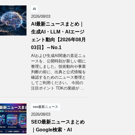
AI
2026/08/03
AI最新ニュースまとめ｜
生成AI・LLM・AIエージ
ェント動向【2026年08月
03日】～No.1
AIおよび生成AI関連の直近ニュ
ースを、公開時刻が新しい順に
整理しました。技術動向や事業
判断の前に、出典と公式情報を
確認するためのニュース整理と
してご利用ください。 今回の
注目ポイント TDKの業績が ...
seo最新ニュース
2026/08/03
SEO最新ニュースまとめ
｜Google検索・AI