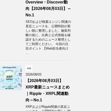
Overview・Discover動
向【2026年08月03日】～
No.1
SEOおよび検索エンジン関連の
直近ニュースを、公開時刻が新
しい順に整理しました。施策判
断の前に、出典と公式情報を確
認するためのニュース整理とし
てご利用ください。 今回の注
目ポイント 【Web担当者向け
...
xrp
2026/08/03
【2026年08月03日】
XRP最新ニュースまとめ
｜Ripple・XRPL関連動
向～No.1
XRPおよびRipple関連の直近ニ