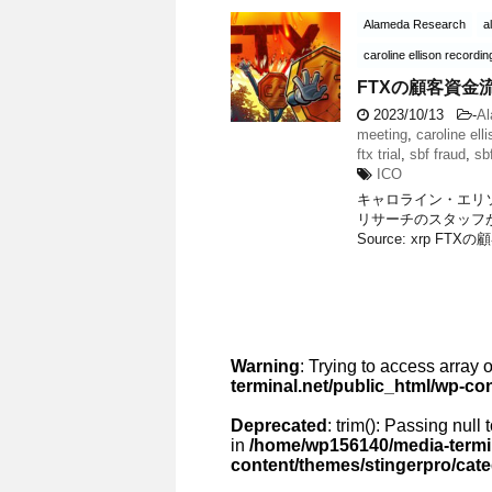
Alameda Research
a
caroline ellison recordin
FTXの顧客資金
2023/10/13
-
Al
meeting
,
caroline ell
ftx trial
,
sbf fraud
,
sbf
ICO
キャロライン・エリ
リサーチのスタッフ
Source: xrp FT
Warning
: Trying to access array o
terminal.net/public_html/wp-co
Deprecated
: trim(): Passing null
in
/home/wp156140/media-termin
content/themes/stingerpro/cat