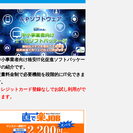
中小事業者向け格安IT化促進ソフトパッケー
ジの紹介です。
従量料金制で必要機能を段階的にIT化できま
す。
クレジットカード登録なしでお試し利用がで
きます。