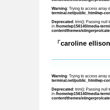
Warning
: Trying to access array o
terminal.net/public_html/wp-co
Deprecated
: trim(): Passing null
in
/home/wp156140/media-termin
content/themes/stingerpro/cat
「caroline ellis
Warning
: Trying to access array o
terminal.net/public_html/wp-co
Deprecated
: trim(): Passing null
in
/home/wp156140/media-termin
content/themes/stingerpro/cat