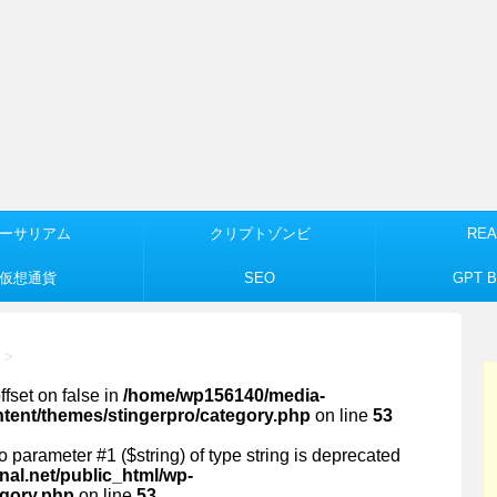
ーサリアム
クリプトゾンビ
REA
仮想通貨
SEO
GPT Bu
>
ffset on false in
/home/wp156140/media-
ntent/themes/stingerpro/category.php
on line
53
 to parameter #1 ($string) of type string is deprecated
al.net/public_html/wp-
egory.php
on line
53