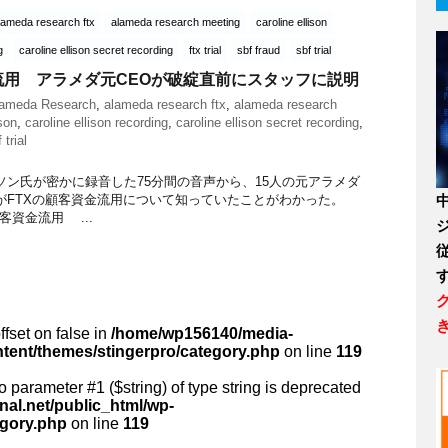
lameda research ftx
alameda research meeting
caroline ellison
g
caroline ellison secret recording
ftx trial
sbf fraud
sbf trial
流用 アラメダ元CEOが破綻直前にスタッフに説明
ameda Research
,
alameda research ftx
,
alameda research
ison
,
caroline ellison recording
,
caroline ellison secret recording
,
 trial
ソン氏が密かに録音した75分間の音声から、15人の元アラメダ
がFTXの顧客資金流用について知っていたことがわかった。
Xの顧客資金流用 ...
ffset on false in
/home/wp156140/media-
ntent/themes/stingerpro/category.php
on line
119
 to parameter #1 ($string) of type string is deprecated
al.net/public_html/wp-
egory.php
on line
119