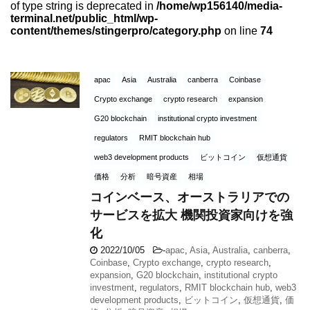
of type string is deprecated in
/home/wp156140/media-
terminal.net/public_html/wp-
content/themes/stingerpro/category.php
on line
74
apac
Asia
Australia
canberra
Coinbase
Crypto exchange
crypto research
expansion
G20 blockchain
institutional crypto investment
regulators
RMIT blockchain hub
web3 development products
ビットコイン
仮想通貨
価格
分析
暗号資産
相場
コインベース、オーストラリアでの
サービスを拡大 機関投資家向けを強
化
2022/10/05
-
apac
,
Asia
,
Australia
,
canberra
,
Coinbase
,
Crypto exchange
,
crypto research
,
expansion
,
G20 blockchain
,
institutional crypto
investment
,
regulators
,
RMIT blockchain hub
,
web3
development products
,
ビットコイン
,
仮想通貨
,
価