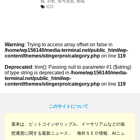
格
,
分析
,
暗号資産
,
相場
ICO
Warning
: Trying to access array offset on false in
/home/wp156140/media-terminal.net/public_html/wp-
content/themes/stingerpro/category.php
on line
119
Deprecated
: trim(): Passing null to parameter #1 ($string)
of type string is deprecated in
/home/wp156140/media-
terminal.net/public_html/wp-
content/themes/stingerpro/category.php
on line
119
このサイトについて
基本は、ビットコインやリップル、イーサリアムなどの仮
想通貨に関する最新ニュース、 海外ＳＥＯ情報、AIニュ