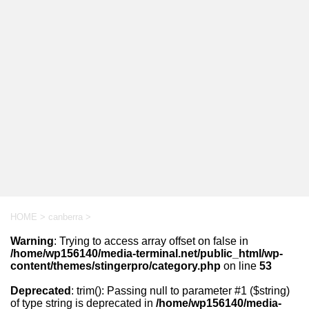
HOME
>
canberra
>
Warning
: Trying to access array offset on false in
/home/wp156140/media-terminal.net/public_html/wp-
content/themes/stingerpro/category.php
on line
53
Deprecated
: trim(): Passing null to parameter #1 ($string)
of type string is deprecated in
/home/wp156140/media-