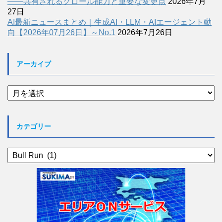
――共有されるクロール能力と重要な変更点
2026年7月
27日
AI最新ニュースまとめ｜生成AI・LLM・AIエージェント動
向【2026年07月26日】～No.1
2026年7月26日
アーカイブ
ア
ー
カ
イ
カテゴリー
ブ
カ
テ
ゴ
リ
ー