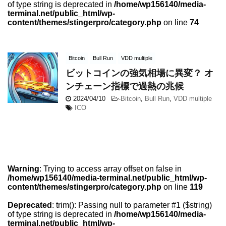
of type string is deprecated in
/home/wp156140/media-
terminal.net/public_html/wp-
content/themes/stingerpro/category.php
on line
74
Bitcoin
Bull Run
VDD multiple
ビットコインの強気相場に異変？ オ
ンチェーン指標で過熱の兆候
2024/04/10
-
Bitcoin
,
Bull Run
,
VDD multiple
ICO
Warning
: Trying to access array offset on false in
/home/wp156140/media-terminal.net/public_html/wp-
content/themes/stingerpro/category.php
on line
119
Deprecated
: trim(): Passing null to parameter #1 ($string)
of type string is deprecated in
/home/wp156140/media-
terminal.net/public_html/wp-