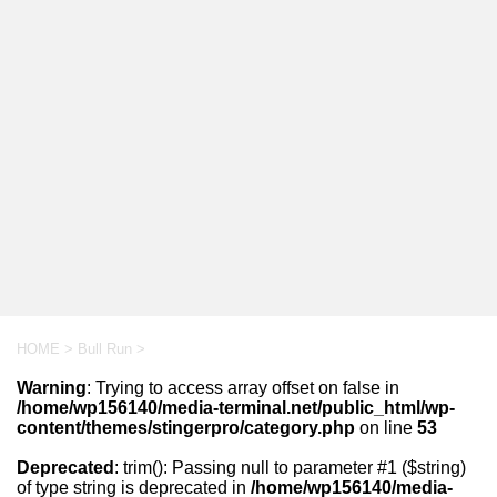
HOME
>
Bull Run
>
Warning
: Trying to access array offset on false in
/home/wp156140/media-terminal.net/public_html/wp-
content/themes/stingerpro/category.php
on line
53
Deprecated
: trim(): Passing null to parameter #1 ($string)
of type string is deprecated in
/home/wp156140/media-