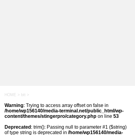
HOME
>
btt
>
Warning
: Trying to access array offset on false in
/home/wp156140/media-terminal.net/public_html/wp-
content/themes/stingerpro/category.php
on line
53
Deprecated
: trim(): Passing null to parameter #1 ($string)
of type string is deprecated in
/home/wp156140/media-