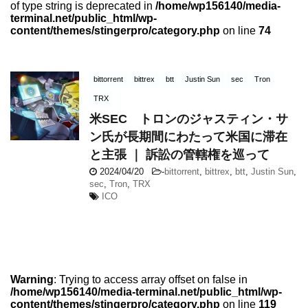
of type string is deprecated in
/home/wp156140/media-
terminal.net/public_html/wp-
content/themes/stingerpro/category.php
on line
74
bittorrent
bittrex
btt
Justin Sun
sec
Tron
TRX
米SEC トロンのジャスティン・サ
ン氏が長期間にわたって米国に滞在
と主張 ｜ 訴訟の管轄権を巡って
2024/04/20
-
bittorrent
,
bittrex
,
btt
,
Justin Sun
,
sec
,
Tron
,
TRX
ICO
Warning
: Trying to access array offset on false in
/home/wp156140/media-terminal.net/public_html/wp-
content/themes/stingerpro/category.php
on line
119