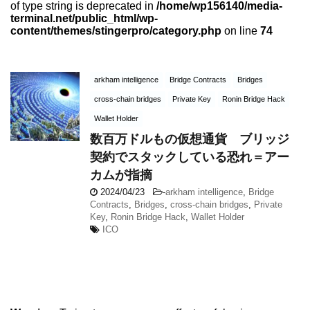
of type string is deprecated in
/home/wp156140/media-
terminal.net/public_html/wp-
content/themes/stingerpro/category.php
on line
74
arkham intelligence
Bridge Contracts
Bridges
cross-chain bridges
Private Key
Ronin Bridge Hack
Wallet Holder
数百万ドルもの仮想通貨 ブリッジ
契約でスタックしている恐れ＝アー
カムが指摘
2024/04/23
-
arkham intelligence
,
Bridge
Contracts
,
Bridges
,
cross-chain bridges
,
Private
Key
,
Ronin Bridge Hack
,
Wallet Holder
ICO