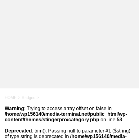
HOME
>
Bridges
>
Warning
: Trying to access array offset on false in
/home/wp156140/media-terminal.net/public_html/wp-
content/themes/stingerpro/category.php
on line
53
Deprecated
: trim(): Passing null to parameter #1 ($string)
of type string is deprecated in
/home/wp156140/media-