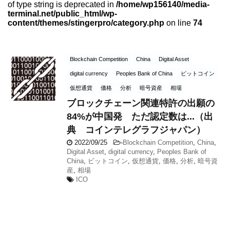
of type string is deprecated in
/home/wp156140/media-
terminal.net/public_html/wp-
content/themes/stingerpro/category.php
on line
74
Blockchain Competition
China
Digital Asset
digital currency
Peoples Bank of China
ビットコイン
仮想通貨
価格
分析
暗号資産
相場
ブロックチェーン関連特許の出願の
84%が中国発 ただ認定数は...（出
典 コインテレグラフジャパン）
2022/09/25
-
Blockchain Competition
,
China
,
Digital Asset
,
digital currency
,
Peoples Bank of
China
,
ビットコイン
,
仮想通貨
,
価格
,
分析
,
暗号資
産
,
相場
ICO