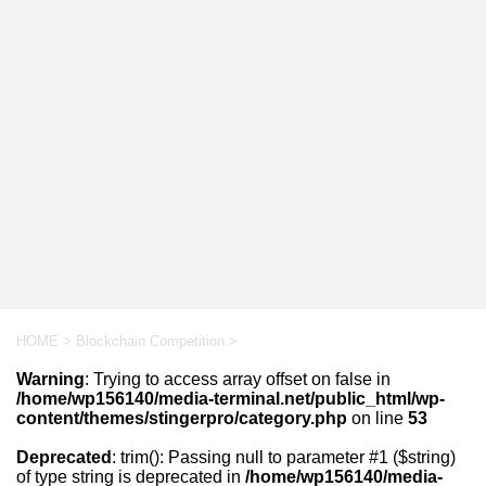
HOME
>
Blockchain Competition
>
Warning
: Trying to access array offset on false in
/home/wp156140/media-terminal.net/public_html/wp-
content/themes/stingerpro/category.php
on line
53
Deprecated
: trim(): Passing null to parameter #1 ($string)
of type string is deprecated in
/home/wp156140/media-