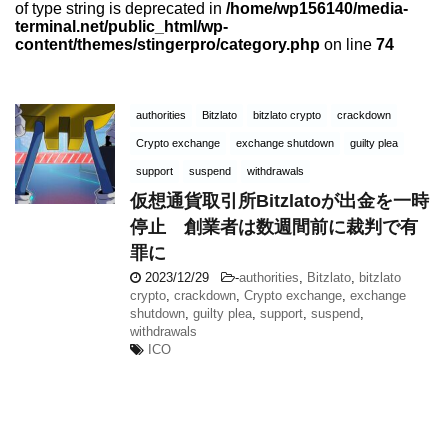
of type string is deprecated in
/home/wp156140/media-
terminal.net/public_html/wp-
content/themes/stingerpro/category.php
on line
74
authorities
Bitzlato
bitzlato crypto
crackdown
Crypto exchange
exchange shutdown
guilty plea
support
suspend
withdrawals
仮想通貨取引所Bitzlatoが出金を一時
停止 創業者は数週間前に裁判で有
罪に
2023/12/29
-
authorities
,
Bitzlato
,
bitzlato
crypto
,
crackdown
,
Crypto exchange
,
exchange
shutdown
,
guilty plea
,
support
,
suspend
,
withdrawals
ICO