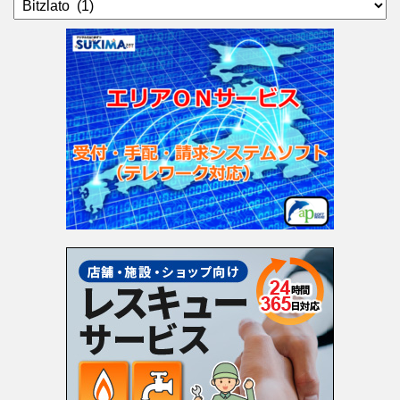
テ
ゴ
リ
ー