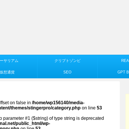
ーサリアム
クリプトゾンビ
REA
仮想通貨
SEO
GPT Bu
ffset on false in
/home/wp156140/media-
ntent/themes/stingerpro/category.php
on line
53
 to parameter #1 ($string) of type string is deprecated
al.net/public_html/wp-
egory.php
on line
53