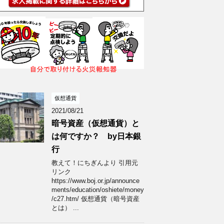
仮想通貨
2021/08/21
暗号資産（仮想通貨）と
は何ですか？ by日本銀
行
教えて！にちぎんより 引用元
リンク
https://www.boj.or.jp/announce
ments/education/oshiete/money
/c27.htm/ 仮想通貨（暗号資産
とは） ...