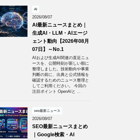
AI
2026/08/07
AI最新ニュースまとめ｜
生成AI・LLM・AIエージ
ェント動向【2026年08月
07日】～No.1
AIおよび生成AI関連の直近ニュ
ースを、公開時刻が新しい順に
整理しました。技術動向や事業
判断の前に、出典と公式情報を
確認するためのニュース整理と
してご利用ください。 今回の
注目ポイント OpenAIと ...
seo最新ニュース
2026/08/07
SEO最新ニュースまとめ
｜Google検索・AI