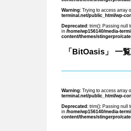
Warning
: Trying to access array o
terminal.net/public_html/wp-co
Deprecated
: trim(): Passing null
in
/home/wp156140/media-termin
content/themes/stingerpro/cat
「BitOasis」 一覧
Warning
: Trying to access array o
terminal.net/public_html/wp-co
Deprecated
: trim(): Passing null
in
/home/wp156140/media-termin
content/themes/stingerpro/cat