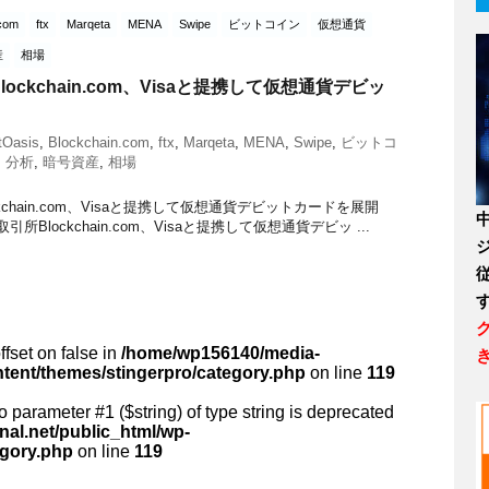
.com
ftx
Marqeta
MENA
Swipe
ビットコイン
仮想通貨
産
相場
ockchain.com、Visaと提携して仮想通貨デビッ
tOasis
,
Blockchain.com
,
ftx
,
Marqeta
,
MENA
,
Swipe
,
ビットコ
,
分析
,
暗号資産
,
相場
kchain.com、Visaと提携して仮想通貨デビットカードを展開
貨取引所Blockchain.com、Visaと提携して仮想通貨デビッ ...
ffset on false in
/home/wp156140/media-
ntent/themes/stingerpro/category.php
on line
119
 to parameter #1 ($string) of type string is deprecated
al.net/public_html/wp-
egory.php
on line
119