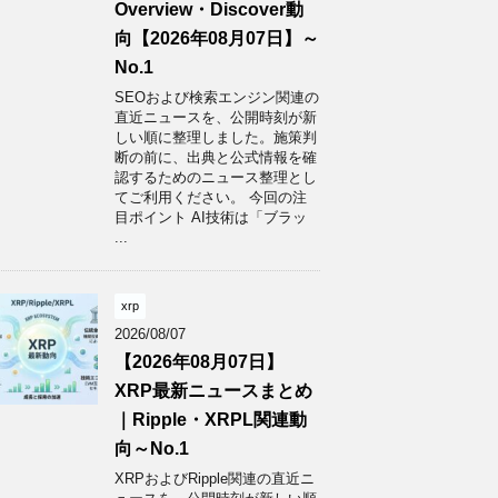
Overview・Discover動
向【2026年08月07日】～
No.1
SEOおよび検索エンジン関連の
直近ニュースを、公開時刻が新
しい順に整理しました。施策判
断の前に、出典と公式情報を確
認するためのニュース整理とし
てご利用ください。 今回の注
目ポイント AI技術は「ブラッ
...
xrp
2026/08/07
【2026年08月07日】
XRP最新ニュースまとめ
｜Ripple・XRPL関連動
向～No.1
XRPおよびRipple関連の直近ニ