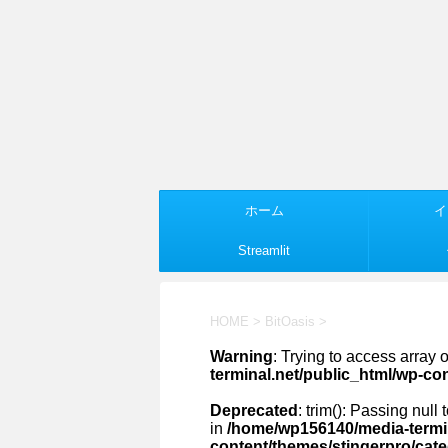
ホーム
イ
Streamlit
HOME
>
BitOasis
>
Warning
: Trying to access array o
terminal.net/public_html/wp-co
Deprecated
: trim(): Passing null
in
/home/wp156140/media-termin
content/themes/stingerpro/cat