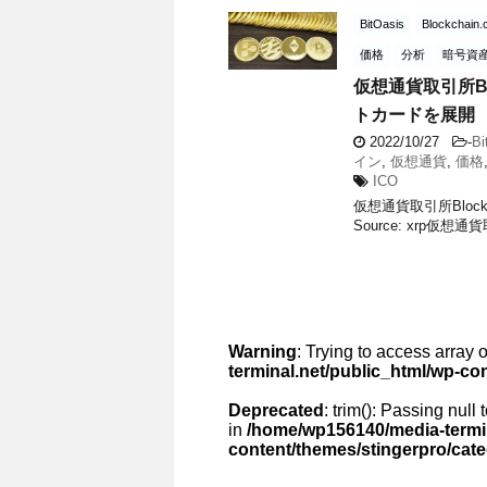
BitOasis
Blockchain
価格
分析
暗号資
仮想通貨取引所Bl
トカードを展開
2022/10/27
-
Bi
イン
,
仮想通貨
,
価格
ICO
仮想通貨取引所Bloc
Source: xrp仮想通
Warning
: Trying to access array o
terminal.net/public_html/wp-co
Deprecated
: trim(): Passing null
in
/home/wp156140/media-termin
content/themes/stingerpro/cat