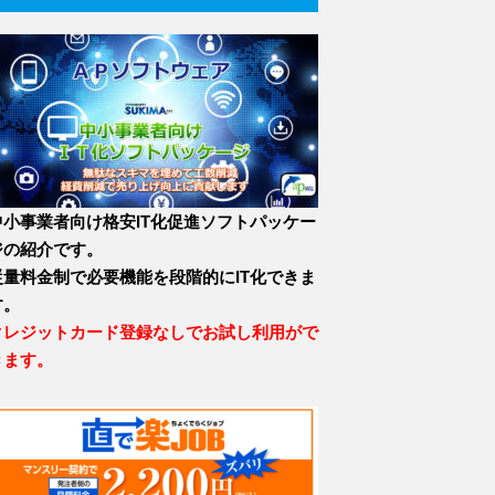
中小事業者向け格安IT化促進ソフトパッケー
ジの紹介です。
従量料金制で必要機能を段階的にIT化できま
す。
クレジットカード登録なしでお試し利用がで
きます。