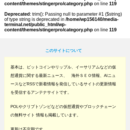
content/themes/stingerpro/category.php
on line
119
Deprecated
: trim(): Passing null to parameter #1 ($string)
of type string is deprecated in
/home/wp156140/media-
terminal.net/public_html/wp-
content/themes/stingerpro/category.php
on line
119
このサイトについて
基本は、ビットコインやリップル、イーサリアムなどの仮
想通貨に関する最新ニュース、 海外ＳＥＯ情報、AIニュ
ースなどRSSで新着情報を発信しているサイトの更新情報
を受信するアンテナサイトです。
POLやクリプトゾンビなどの仮想通貨やブロックチェーン
の無料サイト 情報も掲載しています。
更新は不定期です。