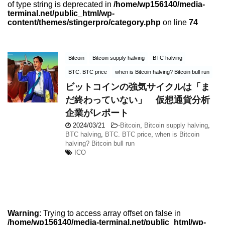
of type string is deprecated in
/home/wp156140/media-
terminal.net/public_html/wp-
content/themes/stingerpro/category.php
on line
74
Bitcoin
Bitcoin supply halving
BTC halving
BTC. BTC price
when is Bitcoin halving? Bitcoin bull run
ビットコインの強気サイクルは「ま
だ終わっていない」 仮想通貨分析
企業がレポート
2024/03/21
-
Bitcoin
,
Bitcoin supply halving
,
BTC halving
,
BTC. BTC price
,
when is Bitcoin
halving? Bitcoin bull run
ICO
Warning
: Trying to access array offset on false in
/home/wp156140/media-terminal.net/public_html/wp-