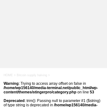
HOME
>
Bitcoin supply halving
>
Warning
: Trying to access array offset on false in
/home/wp156140/media-terminal.net/public_html/wp-
content/themes/stingerpro/category.php
on line
53
Deprecated
: trim(): Passing null to parameter #1 ($string)
of type string is deprecated in
/home/wp156140/media-