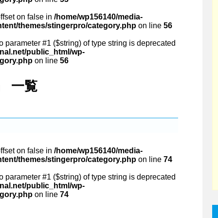
ffset on false in
/home/wp156140/media-
ntent/themes/stingerpro/category.php
on line
56
 to parameter #1 ($string) of type string is deprecated
al.net/public_html/wp-
egory.php
on line
56
s」 一覧
ffset on false in
/home/wp156140/media-
ntent/themes/stingerpro/category.php
on line
74
 to parameter #1 ($string) of type string is deprecated
al.net/public_html/wp-
egory.php
on line
74