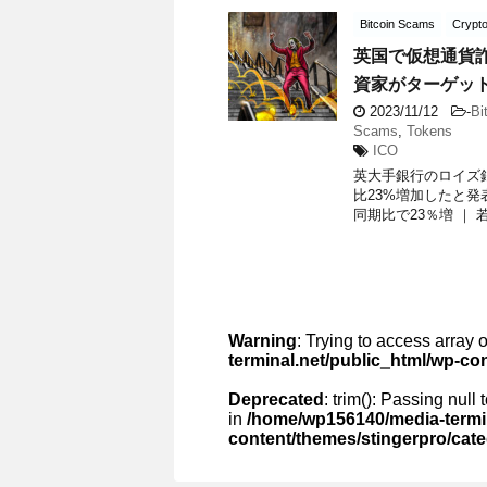
Bitcoin Scams
Crypto
英国で仮想通貨詐
資家がターゲッ
2023/11/12
-
Bi
Scams
,
Tokens
ICO
英大手銀行のロイズ
比23%増加したと発表
同期比で23％増 ｜ 若
Warning
: Trying to access array o
terminal.net/public_html/wp-co
Deprecated
: trim(): Passing null
in
/home/wp156140/media-termin
content/themes/stingerpro/cat