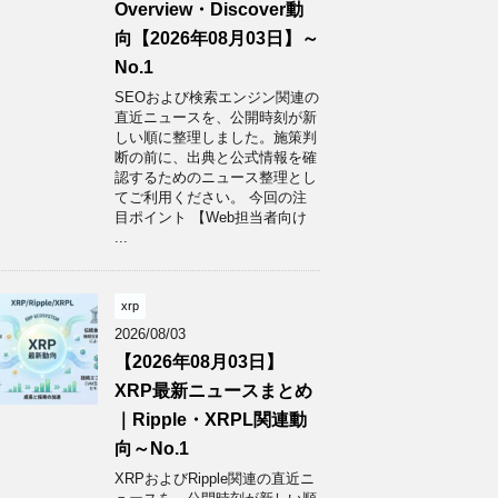
Overview・Discover動
向【2026年08月03日】～
No.1
SEOおよび検索エンジン関連の
直近ニュースを、公開時刻が新
しい順に整理しました。施策判
断の前に、出典と公式情報を確
認するためのニュース整理とし
てご利用ください。 今回の注
目ポイント 【Web担当者向け
...
xrp
2026/08/03
【2026年08月03日】
XRP最新ニュースまとめ
｜Ripple・XRPL関連動
向～No.1
XRPおよびRipple関連の直近ニ