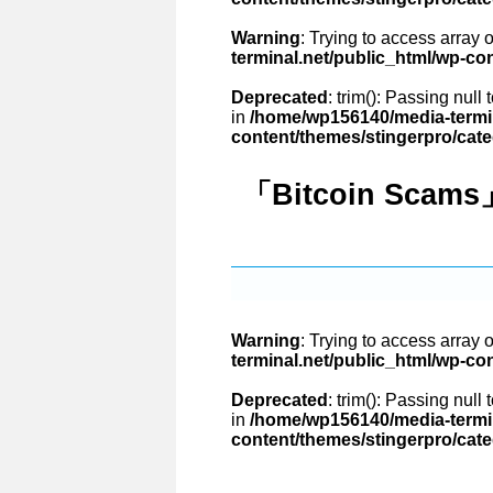
Warning
: Trying to access array o
terminal.net/public_html/wp-co
Deprecated
: trim(): Passing null
in
/home/wp156140/media-termin
content/themes/stingerpro/cat
「Bitcoin Scam
Warning
: Trying to access array o
terminal.net/public_html/wp-co
Deprecated
: trim(): Passing null
in
/home/wp156140/media-termin
content/themes/stingerpro/cat