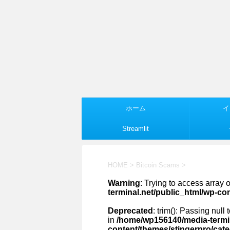
ホーム
イ
Streamlit
HOME
>
Bitcoin Scams
>
Warning
: Trying to access array o
terminal.net/public_html/wp-co
Deprecated
: trim(): Passing null
in
/home/wp156140/media-termin
content/themes/stingerpro/cat