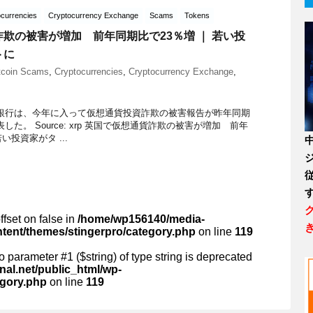
currencies
Cryptocurrency Exchange
Scams
Tokens
欺の被害が増加 前年同期比で23％増 ｜ 若い投
トに
tcoin Scams
,
Cryptocurrencies
,
Cryptocurrency Exchange
,
銀行は、今年に入って仮想通貨投資詐欺の被害報告が昨年同期
した。 Source: xrp 英国で仮想通貨詐欺の被害が増加 前年
い投資家がタ ...
ffset on false in
/home/wp156140/media-
ntent/themes/stingerpro/category.php
on line
119
 to parameter #1 ($string) of type string is deprecated
al.net/public_html/wp-
egory.php
on line
119