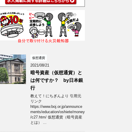
仮想通貨
2021/08/21
暗号資産（仮想通貨）と
は何ですか？ by日本銀
行
教えて！にちぎんより 引用元
リンク
https://www.boj.or.jp/announce
ments/education/oshiete/money
/c27.htm/ 仮想通貨（暗号資産
とは） ...