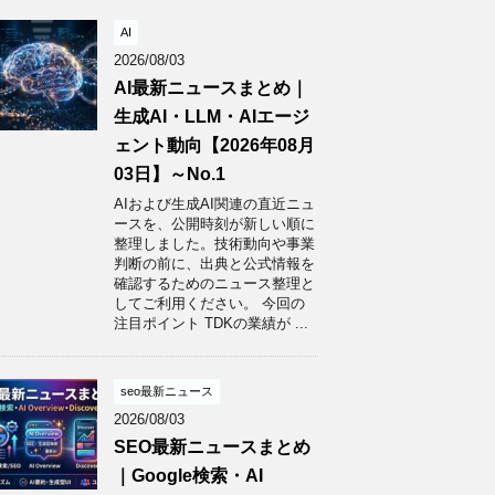
AI
2026/08/03
AI最新ニュースまとめ｜
生成AI・LLM・AIエージ
ェント動向【2026年08月
03日】～No.1
AIおよび生成AI関連の直近ニュ
ースを、公開時刻が新しい順に
整理しました。技術動向や事業
判断の前に、出典と公式情報を
確認するためのニュース整理と
してご利用ください。 今回の
注目ポイント TDKの業績が ...
seo最新ニュース
2026/08/03
SEO最新ニュースまとめ
｜Google検索・AI