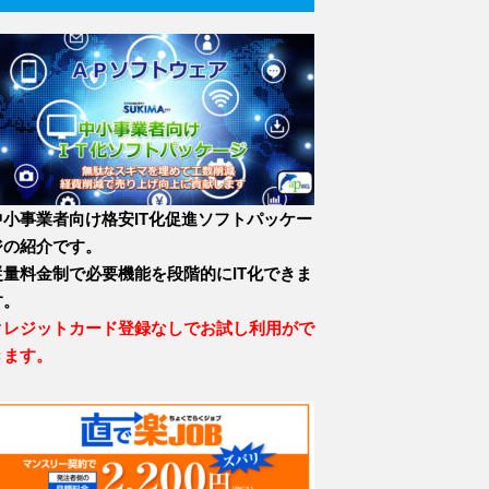
中小事業者向け格安IT化促進ソフトパッケー
ジの紹介です。
従量料金制で必要機能を段階的にIT化できま
す。
クレジットカード登録なしでお試し利用がで
きます。