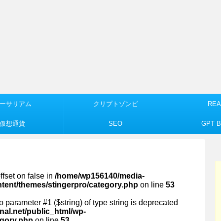
ーサリアム
クリプトゾンビ
REA
仮想通貨
SEO
GPT Bu
ffset on false in
/home/wp156140/media-
ntent/themes/stingerpro/category.php
on line
53
 to parameter #1 ($string) of type string is deprecated
al.net/public_html/wp-
egory.php
on line
53