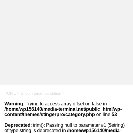
HOME
>
Bitcoin price foundation
>
Warning
: Trying to access array offset on false in
/home/wp156140/media-terminal.net/public_html/wp-
content/themes/stingerpro/category.php
on line
53
Deprecated
: trim(): Passing null to parameter #1 ($string)
of type string is deprecated in
/home/wp156140/media-