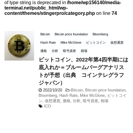
of type string is deprecated in
/home/wp156140/media-
terminal.net/public_html/wp-
content/themes/stingerpro/category.php
on line
74
Bitcoin
Bitcoin price foundation
Bloomberg
Hash Rate
Mike McGlone
ビットコイン
仮想通貨
価格
分析
暗号資産
相場
ビットコイン、2022年第4四半期には
底入れか＝ブルームバーグアナリス
トが予想（出典 コインテレグラフ
ジャパン）
2022/10/20
-
Bitcoin
,
Bitcoin price foundation
,
Bloomberg
,
Hash Rate
,
Mike McGlone
,
ビットコイ
ン
,
仮想通貨
,
価格
,
分析
,
暗号資産
,
相場
ICO