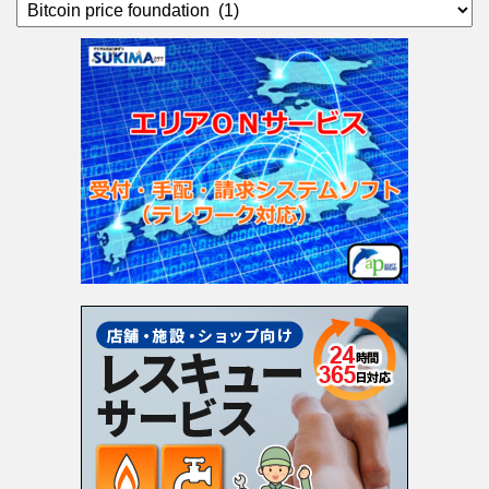
カ
テ
ゴ
リ
ー