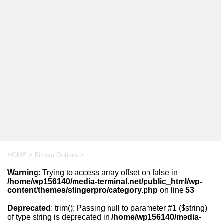
HOME
>
Bitcoin Options
>
Warning
: Trying to access array offset on false in
/home/wp156140/media-terminal.net/public_html/wp-
content/themes/stingerpro/category.php
on line
53
Deprecated
: trim(): Passing null to parameter #1 ($string)
of type string is deprecated in
/home/wp156140/media-