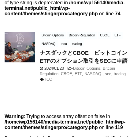
of type string is deprecated in
/home/wp156140/media-
terminal.net/public_html/wp-
content/themes/stingerpro/category.php
on line
74
Bitcoin Options
Bitcoin Regulation
CBOE
ETF
NASDAQ.
sec
trading
ナスダックとCBOE ビットコイン
ETFのオプション取引をSECに申請
2024/01/20
-
Bitcoin Options
,
Bitcoin
Regulation
,
CBOE
,
ETF
,
NASDAQ.
,
sec
,
trading
ICO
Warning
: Trying to access array offset on false in
/home/wp156140/media-terminal.net/public_html/wp-
content/themes/stingerpro/category.php
on line
119