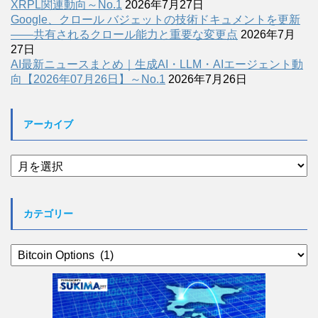
XRPL関連動向～No.1
2026年7月27日
Google、クロール バジェットの技術ドキュメントを更新
――共有されるクロール能力と重要な変更点
2026年7月
27日
AI最新ニュースまとめ｜生成AI・LLM・AIエージェント動
向【2026年07月26日】～No.1
2026年7月26日
アーカイブ
ア
ー
カ
イ
カテゴリー
ブ
カ
テ
ゴ
リ
ー