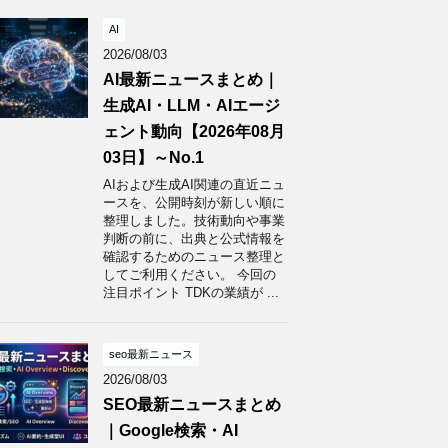
AI
2026/08/03
AI最新ニュースまとめ｜
生成AI・LLM・AIエージ
ェント動向【2026年08月
03日】～No.1
AIおよび生成AI関連の直近ニュ
ースを、公開時刻が新しい順に
整理しました。技術動向や事業
判断の前に、出典と公式情報を
確認するためのニュース整理と
してご利用ください。 今回の
注目ポイント TDKの業績が ...
seo最新ニュース
2026/08/03
SEO最新ニュースまとめ
｜Google検索・AI