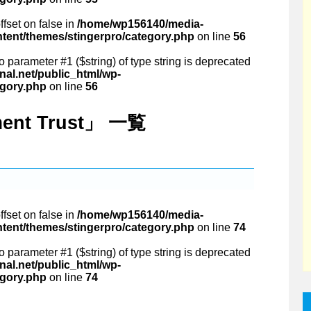
ffset on false in
/home/wp156140/media-
ntent/themes/stingerpro/category.php
on line
56
 to parameter #1 ($string) of type string is deprecated
al.net/public_html/wp-
egory.php
on line
56
ment Trust」 一覧
ffset on false in
/home/wp156140/media-
ntent/themes/stingerpro/category.php
on line
74
 to parameter #1 ($string) of type string is deprecated
al.net/public_html/wp-
egory.php
on line
74