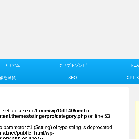
ーサリアム
クリプトゾンビ
REA
仮想通貨
SEO
GPT Bu
ffset on false in
/home/wp156140/media-
ntent/themes/stingerpro/category.php
on line
53
 to parameter #1 ($string) of type string is deprecated
al.net/public_html/wp-
egory.php
on line
53