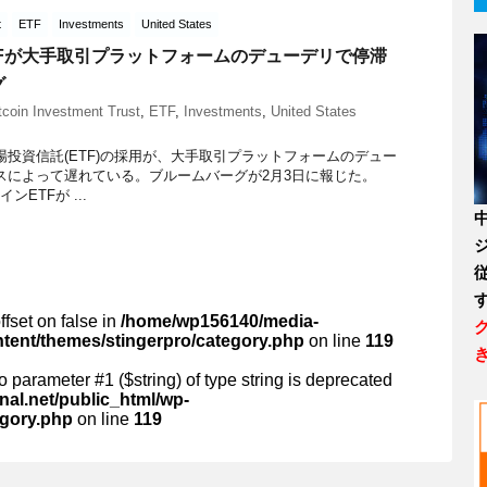
t
ETF
Investments
United States
TFが大手取引プラットフォームのデューデリで停滞
グ
tcoin Investment Trust
,
ETF
,
Investments
,
United States
投資信託(ETF)の採用が、大手取引プラットフォームのデュー
スによって遅れている。ブルームバーグが2月3日に報じた。
コインETFが ...
ffset on false in
/home/wp156140/media-
ntent/themes/stingerpro/category.php
on line
119
 to parameter #1 ($string) of type string is deprecated
al.net/public_html/wp-
egory.php
on line
119