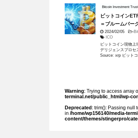
Bitcoin Investment Trus
ビットコインE
＝ブルームバー
2024/02/05
-
Bi
ICO
ビットコイン現物上場
デリジェンスプロセ
Source: xrp ビット
Warning
: Trying to access array o
terminal.net/public_html/wp-co
Deprecated
: trim(): Passing null
in
/home/wp156140/media-termin
content/themes/stingerpro/cat