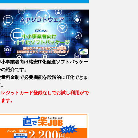
中小事業者向け格安IT化促進ソフトパッケー
ジの紹介です。
従量料金制で必要機能を段階的にIT化できま
す。
クレジットカード登録なしでお試し利用がで
きます。