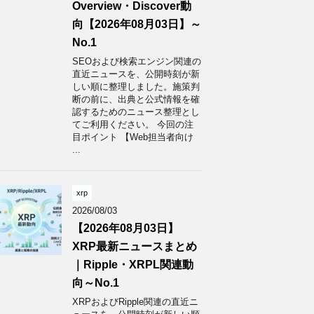
Overview・Discover動
向【2026年08月03日】～
No.1
SEOおよび検索エンジン関連の
直近ニュースを、公開時刻が新
しい順に整理しました。施策判
断の前に、出典と公式情報を確
認するためのニュース整理とし
てご利用ください。 今回の注
目ポイント 【Web担当者向け
...
xrp
2026/08/03
【2026年08月03日】
XRP最新ニュースまとめ
｜Ripple・XRPL関連動
向～No.1
XRPおよびRipple関連の直近ニ