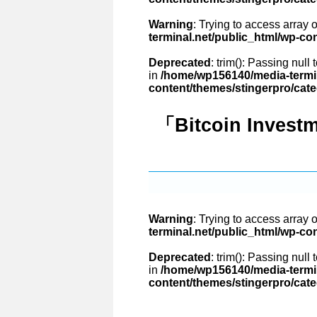
Warning
: Trying to access array o
terminal.net/public_html/wp-co
Deprecated
: trim(): Passing null
in
/home/wp156140/media-termin
content/themes/stingerpro/cat
「Bitcoin Invest
Warning
: Trying to access array o
terminal.net/public_html/wp-co
Deprecated
: trim(): Passing null
in
/home/wp156140/media-termin
content/themes/stingerpro/cat