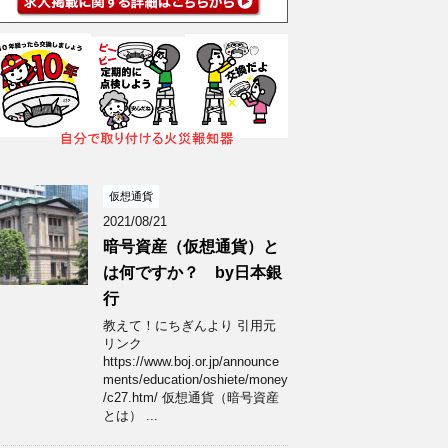
仮想通貨
2021/08/21
暗号資産（仮想通貨）と
は何ですか？ by日本銀
行
教えて！にちぎんより 引用元
リンク
https://www.boj.or.jp/announce
ments/education/oshiete/money
/c27.htm/ 仮想通貨（暗号資産
とは） ...