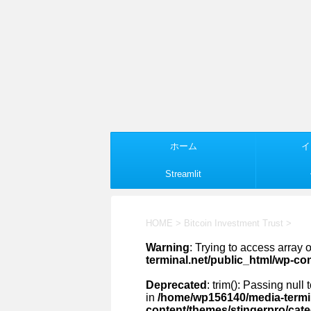
ホーム
イ
Streamlit
HOME
>
Bitcoin Investment Trust
>
Warning
: Trying to access array o
terminal.net/public_html/wp-co
Deprecated
: trim(): Passing null
in
/home/wp156140/media-termin
content/themes/stingerpro/cat