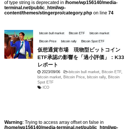
of type string is deprecated in
/home/wp156140/media-
terminal.net/public_html/wp-
content/themes/stingerpro/category.php
on line
74
bitcoin bull market
Bitcoin ETF
bitcoin market
Bitcoin Price
bitcoin rally
Bitcoin Spot ETF
仮想通貨市場 現物型ビットコイン
ETF承認の影響を「過小評価」：K33
レポート
2023/09/06
-
bitcoin bull market
,
Bitcoin ETF
,
bitcoin market
,
Bitcoin Price
,
bitcoin rally
,
Bitcoin
Spot ETF
ICO
Warning
: Trying to access array offset on false in
/home/wp156140/media-terminal.net/public_html/wp-