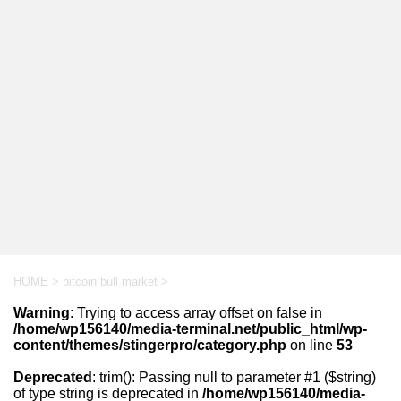
HOME
>
bitcoin bull market
>
Warning
: Trying to access array offset on false in
/home/wp156140/media-terminal.net/public_html/wp-
content/themes/stingerpro/category.php
on line
53
Deprecated
: trim(): Passing null to parameter #1 ($string)
of type string is deprecated in
/home/wp156140/media-