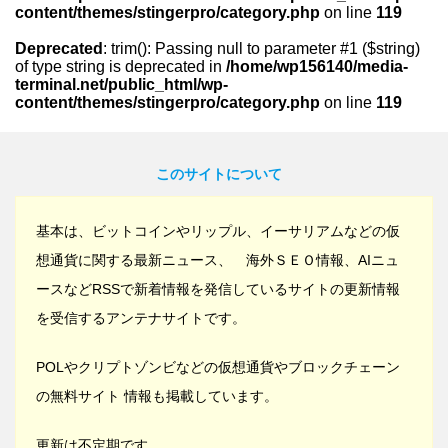
content/themes/stingerpro/category.php
on line
119
Deprecated
: trim(): Passing null to parameter #1 ($string)
of type string is deprecated in
/home/wp156140/media-
terminal.net/public_html/wp-
content/themes/stingerpro/category.php
on line
119
このサイトについて
基本は、ビットコインやリップル、イーサリアムなどの仮
想通貨に関する最新ニュース、 海外ＳＥＯ情報、AIニュ
ースなどRSSで新着情報を発信しているサイトの更新情報
を受信するアンテナサイトです。
POLやクリプトゾンビなどの仮想通貨やブロックチェーン
の無料サイト 情報も掲載しています。
更新は不定期です。