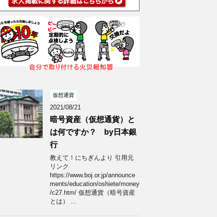
仮想通貨
2021/08/21
暗号資産（仮想通貨）と
は何ですか？ by日本銀
行
教えて！にちぎんより 引用元
リンク
https://www.boj.or.jp/announce
ments/education/oshiete/money
/c27.htm/ 仮想通貨（暗号資産
とは） ...