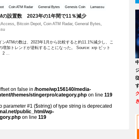
pot
Coin ATM Radar
General Bytes
Genesis Coin
Lamassu
Mの設置数 2023年の1年間で11％減少
tAccess
,
Bitcoin Depot
,
Coin ATM Radar
,
General Bytes
,
ssu
ンATMの数は、2023年1月から比較すると約11.1%減少し、こ
増加トレンドが逆転することになった。 Source: xrp ビット
 ...
ffset on false in
/home/wp156140/media-
ntent/themes/stingerpro/category.php
on line
119
 to parameter #1 ($string) of type string is deprecated
al.net/public_html/wp-
egory.php
on line
119