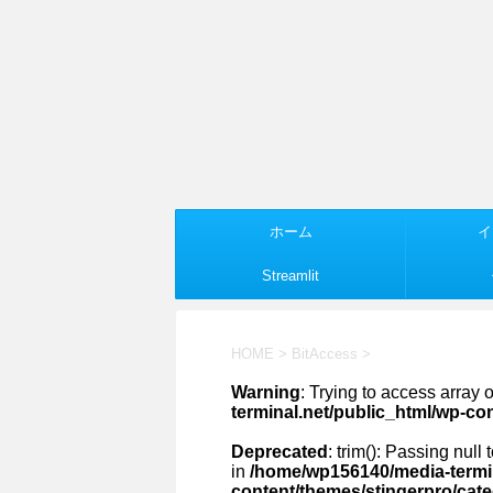
ホーム
イ
Streamlit
HOME
>
BitAccess
>
Warning
: Trying to access array o
terminal.net/public_html/wp-co
Deprecated
: trim(): Passing null
in
/home/wp156140/media-termin
content/themes/stingerpro/cat