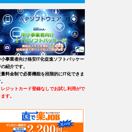
中小事業者向け格安IT化促進ソフトパッケー
ジの紹介です。
従量料金制で必要機能を段階的にIT化できま
す。
クレジットカード登録なしでお試し利用がで
きます。