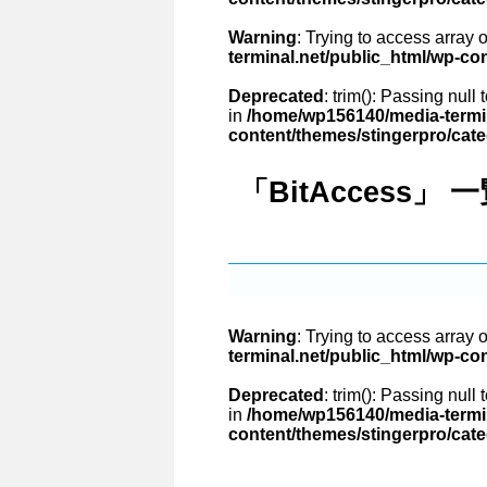
Warning
: Trying to access array o
terminal.net/public_html/wp-co
Deprecated
: trim(): Passing null
in
/home/wp156140/media-termin
content/themes/stingerpro/cat
「BitAccess」 
Warning
: Trying to access array o
terminal.net/public_html/wp-co
Deprecated
: trim(): Passing null
in
/home/wp156140/media-termin
content/themes/stingerpro/cat