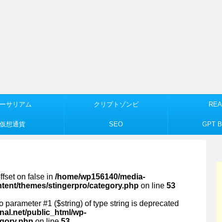
ーサリアム
クリプトゾンビ
REA
仮想通貨
SEO
GPT Bu
ffset on false in
/home/wp156140/media-
ntent/themes/stingerpro/category.php
on line
53
 to parameter #1 ($string) of type string is deprecated
al.net/public_html/wp-
egory.php
on line
53