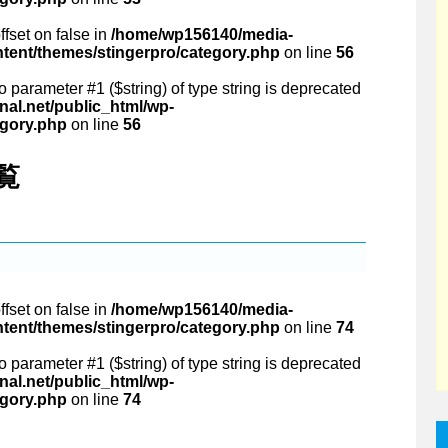
ffset on false in
/home/wp156140/media-
ntent/themes/stingerpro/category.php
on line
56
 to parameter #1 ($string) of type string is deprecated
al.net/public_html/wp-
egory.php
on line
56
一覧
ffset on false in
/home/wp156140/media-
ntent/themes/stingerpro/category.php
on line
74
 to parameter #1 ($string) of type string is deprecated
al.net/public_html/wp-
egory.php
on line
74