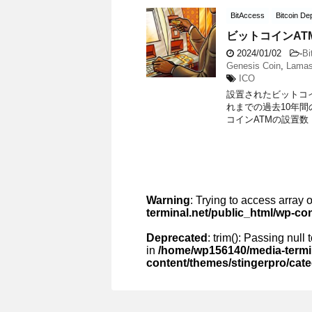
BitAccess
Bitcoin De
ビットコインAT
2024/01/02
-
Bi
Genesis Coin
,
Lama
ICO
設置されたビットコイ
れまでの過去10年間の
コインATMの設置数 2
Warning
: Trying to access array o
terminal.net/public_html/wp-co
Deprecated
: trim(): Passing null
in
/home/wp156140/media-termin
content/themes/stingerpro/cat