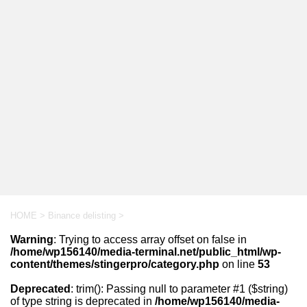
HOME
>
Binance delisting
>
Warning
: Trying to access array offset on false in
/home/wp156140/media-terminal.net/public_html/wp-
content/themes/stingerpro/category.php
on line
53
Deprecated
: trim(): Passing null to parameter #1 ($string)
of type string is deprecated in
/home/wp156140/media-