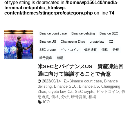
of type string is deprecated in
/home/wp156140/media-
terminal.net/public_html/wp-
content/themes/stingerpro/category.php
on line
74
Binance court case
Binance delisting
Binance SEC
Binance.US
Changpeng Zhao
crypto law
CZ
SEC crypto
ビットコイン
仮想通貨
価格
分析
暗号資産
相場
米SECとバイナンスUS 資産凍結回
避に向けて協議することで合意
2023/06/14
-
Binance court case
,
Binance
delisting
,
Binance SEC
,
Binance.US
,
Changpeng
Zhao
,
crypto law
,
CZ
,
SEC crypto
,
ビットコイン
,
仮
想通貨
,
価格
,
分析
,
暗号資産
,
相場
ICO