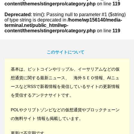
content/themes/stingerpro/category.php
on line
119
Deprecated
: trim(): Passing null to parameter #1 ($string)
of type string is deprecated in
/home/wp156140/media-
terminal.net/public_html/wp-
content/themes/stingerpro/category.php
on line
119
このサイトについて
基本は、ビットコインやリップル、イーサリアムなどの仮
想通貨に関する最新ニュース、 海外ＳＥＯ情報、AIニュ
ースなどRSSで新着情報を発信しているサイトの更新情報
を受信するアンテナサイトです。
POLやクリプトゾンビなどの仮想通貨やブロックチェーン
の無料サイト 情報も掲載しています。
更新は不定期です。