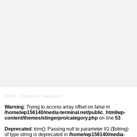
HOME
>
Better Ads Standards
>
Warning
: Trying to access array offset on false in
/home/wp156140/media-terminal.net/public_html/wp-
content/themes/stingerpro/category.php
on line
53
Deprecated
: trim(): Passing null to parameter #1 ($string)
of type string is deprecated in
/home/wp156140/media-