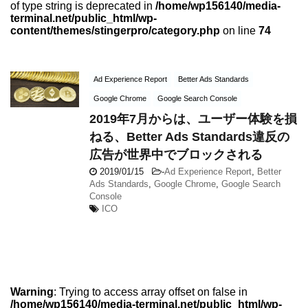
of type string is deprecated in
/home/wp156140/media-
terminal.net/public_html/wp-
content/themes/stingerpro/category.php
on line
74
Ad Experience Report
Better Ads Standards
Google Chrome
Google Search Console
2019年7月からは、ユーザー体験を損
ねる、Better Ads Standards違反の
広告が世界中でブロックされる
2019/01/15
-
Ad Experience Report
,
Better
Ads Standards
,
Google Chrome
,
Google Search
Console
ICO
Warning
: Trying to access array offset on false in
/home/wp156140/media-terminal.net/public_html/wp-