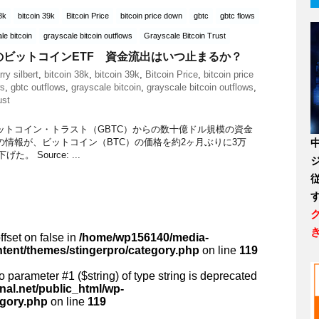
8k
bitcoin 39k
Bitcoin Price
bitcoin price down
gbtc
gbtc flows
le bitcoin
grayscale bitcoin outflows
Grayscale Bitcoin Trust
のビットコインETF 資金流出はいつ止まるか？
rry silbert
,
bitcoin 38k
,
bitcoin 39k
,
Bitcoin Price
,
bitcoin price
ws
,
gbtc outflows
,
grayscale bitcoin
,
grayscale bitcoin outflows
,
ust
ットコイン・トラスト（GBTC）からの数十億ドル規模の資金
の情報が、ビットコイン（BTC）の価格を約2ヶ月ぶりに3万
。 Source: ...
ffset on false in
/home/wp156140/media-
ntent/themes/stingerpro/category.php
on line
119
 to parameter #1 ($string) of type string is deprecated
al.net/public_html/wp-
egory.php
on line
119