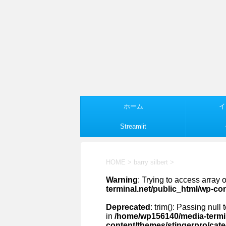
ホーム
イ
Streamlit
HOME
>
barry silbert
>
Warning
: Trying to access array o
terminal.net/public_html/wp-co
Deprecated
: trim(): Passing null
in
/home/wp156140/media-termin
content/themes/stingerpro/cat