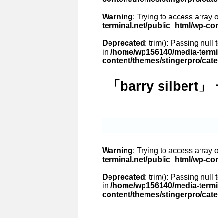
Warning
: Trying to access array o
terminal.net/public_html/wp-co
Deprecated
: trim(): Passing null
in
/home/wp156140/media-termin
content/themes/stingerpro/cat
「barry silbert
Warning
: Trying to access array o
terminal.net/public_html/wp-co
Deprecated
: trim(): Passing null
in
/home/wp156140/media-termin
content/themes/stingerpro/cat