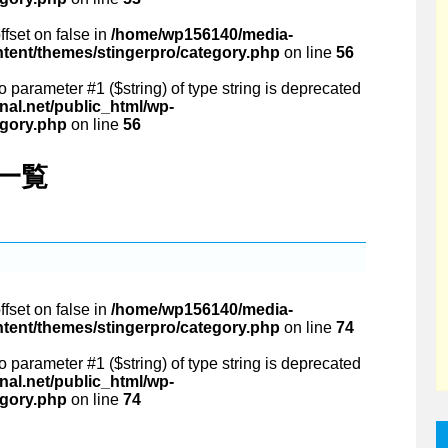
ffset on false in
/home/wp156140/media-
ntent/themes/stingerpro/category.php
on line
56
 to parameter #1 ($string) of type string is deprecated
al.net/public_html/wp-
egory.php
on line
56
」 一覧
ffset on false in
/home/wp156140/media-
ntent/themes/stingerpro/category.php
on line
74
 to parameter #1 ($string) of type string is deprecated
al.net/public_html/wp-
egory.php
on line
74