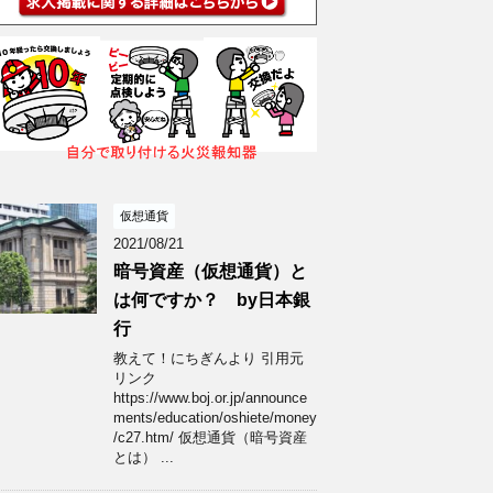
仮想通貨
2021/08/21
暗号資産（仮想通貨）と
は何ですか？ by日本銀
行
教えて！にちぎんより 引用元
リンク
https://www.boj.or.jp/announce
ments/education/oshiete/money
/c27.htm/ 仮想通貨（暗号資産
とは） ...