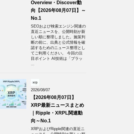
Overview・Discover動
向【2026年08月07日】～
No.1
SEOおよび検索エンジン関連の
直近ニュースを、公開時刻が新
しい順に整理しました。施策判
断の前に、出典と公式情報を確
認するためのニュース整理とし
てご利用ください。 今回の注
目ポイント AI技術は「ブラッ
...
xrp
2026/08/07
【2026年08月07日】
XRP最新ニュースまとめ
｜Ripple・XRPL関連動
向～No.1
XRPおよびRipple関連の直近ニ