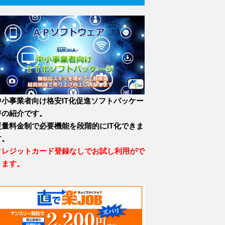
中小事業者向け格安IT化促進ソフトパッケー
ジの紹介です。
従量料金制で必要機能を段階的にIT化できま
す。
クレジットカード登録なしでお試し利用がで
きます。