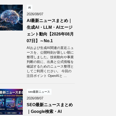
AI
2026/08/07
AI最新ニュースまとめ｜
生成AI・LLM・AIエージ
ェント動向【2026年08月
07日】～No.1
AIおよび生成AI関連の直近ニュ
ースを、公開時刻が新しい順に
整理しました。技術動向や事業
判断の前に、出典と公式情報を
確認するためのニュース整理と
してご利用ください。 今回の
注目ポイント OpenAIと ...
seo最新ニュース
2026/08/07
SEO最新ニュースまとめ
｜Google検索・AI