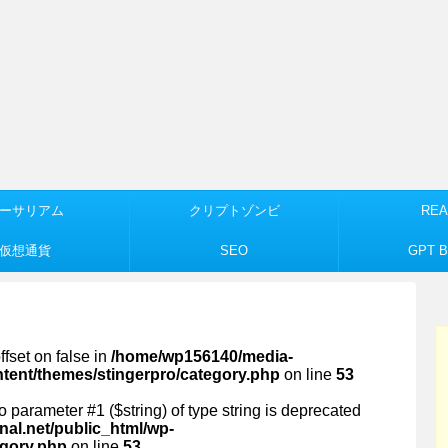
ーサリアム
クリプトゾンビ
REA
仮想通貨
SEO
GPT Bu
ffset on false in
/home/wp156140/media-
ntent/themes/stingerpro/category.php
on line
53
 to parameter #1 ($string) of type string is deprecated
al.net/public_html/wp-
egory.php
on line
53