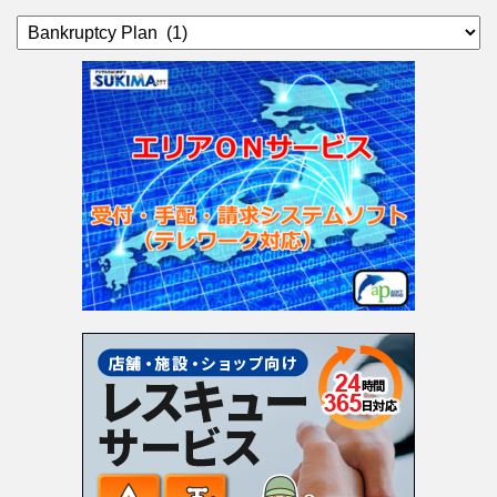
カ
テ
ゴ
リ
ー