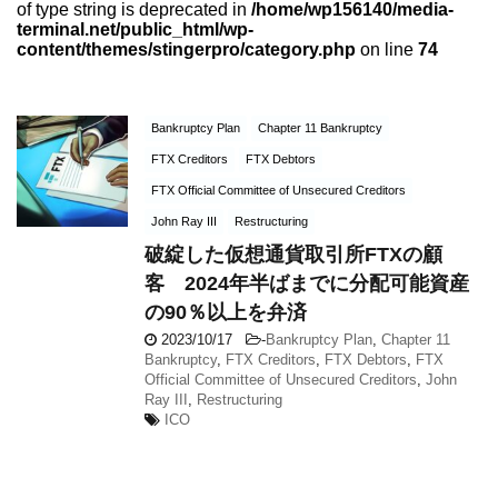
of type string is deprecated in
/home/wp156140/media-
terminal.net/public_html/wp-
content/themes/stingerpro/category.php
on line
74
Bankruptcy Plan
Chapter 11 Bankruptcy
FTX Creditors
FTX Debtors
FTX Official Committee of Unsecured Creditors
John Ray III
Restructuring
破綻した仮想通貨取引所FTXの顧
客 2024年半ばまでに分配可能資産
の90％以上を弁済
2023/10/17
-
Bankruptcy Plan
,
Chapter 11
Bankruptcy
,
FTX Creditors
,
FTX Debtors
,
FTX
Official Committee of Unsecured Creditors
,
John
Ray III
,
Restructuring
ICO