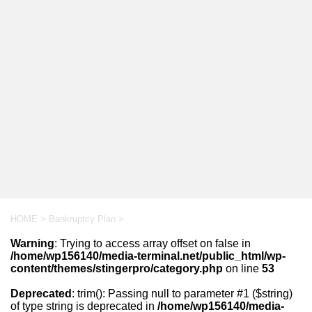
HOME
>
Bankruptcy Plan
>
Warning
: Trying to access array offset on false in
/home/wp156140/media-terminal.net/public_html/wp-
content/themes/stingerpro/category.php
on line
53
Deprecated
: trim(): Passing null to parameter #1 ($string)
of type string is deprecated in
/home/wp156140/media-