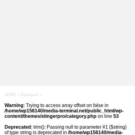
HOME
>
Backpack
>
Warning
: Trying to access array offset on false in
/home/wp156140/media-terminal.net/public_html/wp-
content/themes/stingerpro/category.php
on line
53
Deprecated
: trim(): Passing null to parameter #1 ($string)
of type string is deprecated in
/home/wp156140/media-