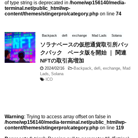
of type string is deprecated in
/home/wp156140/media-
terminal.net/public_html/wp-
content/themes/stingerpro/category.php
on line
74
Backpack
defi
exchange
Mad Lads
Solana
ソラナベースの仮想通貨取引所バッ
クパック ベータ版を開始 ｜ 関連
NFTの取引高増加
2024/02/16
-
Backpack
,
defi
,
exchange
,
Mad
Lads
,
Solana
ICO
Warning
: Trying to access array offset on false in
/home/wp156140/media-terminal.net/public_html/wp-
content/themes/stingerpro/category.php
on line
119