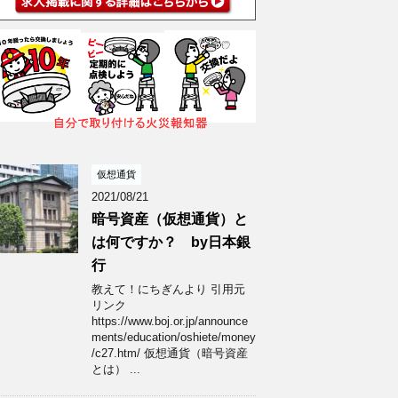
仮想通貨
2021/08/21
暗号資産（仮想通貨）と
は何ですか？ by日本銀
行
教えて！にちぎんより 引用元
リンク
https://www.boj.or.jp/announce
ments/education/oshiete/money
/c27.htm/ 仮想通貨（暗号資産
とは） ...