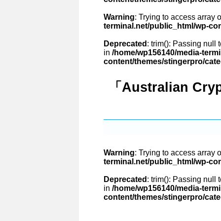
Warning
: Trying to access array o
terminal.net/public_html/wp-co
Deprecated
: trim(): Passing null
in
/home/wp156140/media-termin
content/themes/stingerpro/cat
「Australian Cr
Warning
: Trying to access array o
terminal.net/public_html/wp-co
Deprecated
: trim(): Passing null
in
/home/wp156140/media-termin
content/themes/stingerpro/cat