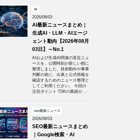
AI
2026/08/03
AI最新ニュースまとめ｜
生成AI・LLM・AIエージ
ェント動向【2026年08月
03日】～No.1
AIおよび生成AI関連の直近ニュ
ースを、公開時刻が新しい順に
整理しました。技術動向や事業
判断の前に、出典と公式情報を
確認するためのニュース整理と
してご利用ください。 今回の
注目ポイント TDKの業績が ...
seo最新ニュース
2026/08/03
SEO最新ニュースまとめ
｜Google検索・AI