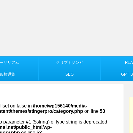
ーサリアム
クリプトゾンビ
REA
仮想通貨
SEO
GPT Bu
ffset on false in
/home/wp156140/media-
ntent/themes/stingerpro/category.php
on line
53
 to parameter #1 ($string) of type string is deprecated
al.net/public_html/wp-
egory.php
on line
53