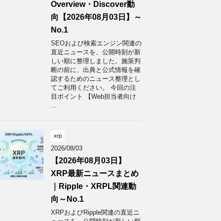
Overview・Discover動
向【2026年08月03日】～
No.1
SEOおよび検索エンジン関連の
直近ニュースを、公開時刻が新
しい順に整理しました。施策判
断の前に、出典と公式情報を確
認するためのニュース整理とし
てご利用ください。 今回の注
目ポイント 【Web担当者向け
...
xrp
2026/08/03
【2026年08月03日】
XRP最新ニュースまとめ
｜Ripple・XRPL関連動
向～No.1
XRPおよびRipple関連の直近ニ