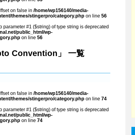
ffset on false in
/home/wp156140/media-
ntent/themes/stingerpro/category.php
on line
56
 to parameter #1 ($string) of type string is deprecated
al.net/public_html/wp-
egory.php
on line
56
ypto Convention」 一覧
ffset on false in
/home/wp156140/media-
ntent/themes/stingerpro/category.php
on line
74
 to parameter #1 ($string) of type string is deprecated
al.net/public_html/wp-
egory.php
on line
74