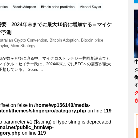
ntion
Bitcoin Adoption
Bitcoin price prediction
Michael Saylor
要 2024年末までに最大10倍に増加する＝マイケ
が予測
stralian Crypto Convention
,
Bitcoin Adoption
,
Bitcoin price
aylor
,
MicroStrategy
期が数ヶ月後に迫る中、マイクロストラテジー共同創設者でビ
イケル・セイラー氏は、2024年末までにBTCへの需要が最大
している。 Sourc ...
ffset on false in
/home/wp156140/media-
ntent/themes/stingerpro/category.php
on line
119
 to parameter #1 ($string) of type string is deprecated
al.net/public_html/wp-
egory.php
on line
119