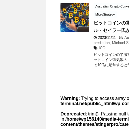
Australian Crypto Conve
MicroStrategy
ビットコインの需
ル・セイラー氏
2023/11/11
-
Au
prediction
,
Michael S
ICO
ビットコインの半減
ットコイン強気派のマ
で10倍に増加すると予想
Warning
: Trying to access array o
terminal.net/public_html/wp-co
Deprecated
: trim(): Passing null
in
/home/wp156140/media-termin
content/themes/stingerpro/cat