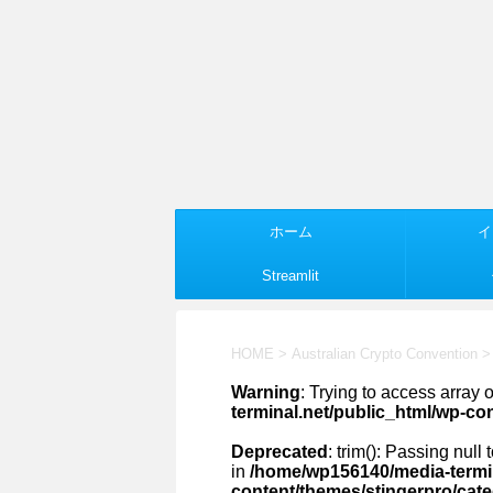
ホーム
イ
Streamlit
HOME
>
Australian Crypto Convention
>
Warning
: Trying to access array o
terminal.net/public_html/wp-co
Deprecated
: trim(): Passing null
in
/home/wp156140/media-termin
content/themes/stingerpro/cat