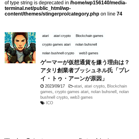
of type string is deprecated in
/home/wp156140/media-
terminal.net/public_html/wp-
content/themes/stingerpro/category.php
on line
74
atari
atari crypto
Blockchain games
crypto games atari
nolan buhsnell
nolan bushnell crypto
web3 games
ゲーマーが仮想通貨を嫌う理由は？
アタリ創業者ブッシュネル氏「プレ
イ・トゥ・アーンが原因」
2023/09/17
-
atari
,
atari crypto
,
Blockchain
games
,
crypto games atari
,
nolan buhsnell
,
nolan
bushnell crypto
,
web3 games
ICO