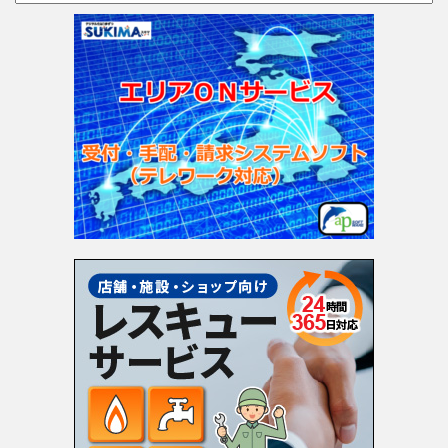
テ
ゴ
リ
ー