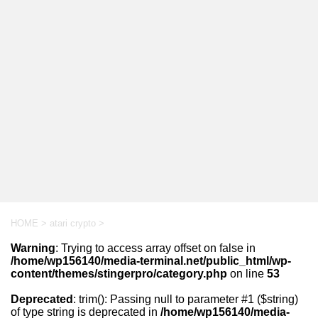
HOME
>
atari crypto
>
Warning
: Trying to access array offset on false in
/home/wp156140/media-terminal.net/public_html/wp-
content/themes/stingerpro/category.php
on line
53
Deprecated
: trim(): Passing null to parameter #1 ($string)
of type string is deprecated in
/home/wp156140/media-