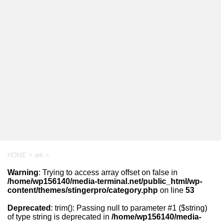
HOME
>
ark
>
Warning
: Trying to access array offset on false in
/home/wp156140/media-terminal.net/public_html/wp-
content/themes/stingerpro/category.php
on line
53
Deprecated
: trim(): Passing null to parameter #1 ($string)
of type string is deprecated in
/home/wp156140/media-