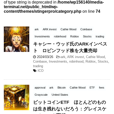
of type string is deprecated in
/home/wp156140/media-
terminal.net/public_html/wp-
content/themes/stingerpro/category.php
on line
74
ark
ARK invest
Cathie Wood
Coinbase
Investments
robinhood
Roblox
Stocks
trading
キャシー・ウッド氏のARKインベス
ト ロビンフッド株を大量売却
2024/03/26
-
ark
,
ARK invest
,
Cathie Wood
,
Coinbase
,
Investments
,
robinhood
,
Roblox
,
Stocks
,
trading
ICO
approval
ark
Bitcoin
Cathie Wood
ETF
fees
Grayscale
United States
ビットコインETF ほとんどのもの
は生き残れないだろう：グレイスケ