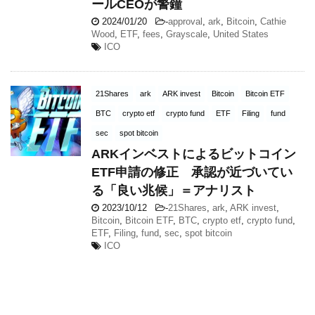
ールCEOが警鐘
2024/01/20
-
approval
,
ark
,
Bitcoin
,
Cathie
Wood
,
ETF
,
fees
,
Grayscale
,
United States
ICO
21Shares
ark
ARK invest
Bitcoin
Bitcoin ETF
BTC
crypto etf
crypto fund
ETF
Filing
fund
sec
spot bitcoin
ARKインベストによるビットコイン
ETF申請の修正 承認が近づいてい
る「良い兆候」＝アナリスト
2023/10/12
-
21Shares
,
ark
,
ARK invest
,
Bitcoin
,
Bitcoin ETF
,
BTC
,
crypto etf
,
crypto fund
,
ETF
,
Filing
,
fund
,
sec
,
spot bitcoin
ICO