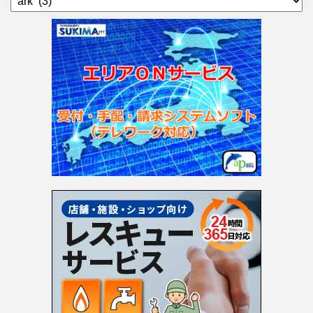
テ
ゴ
リ
ー