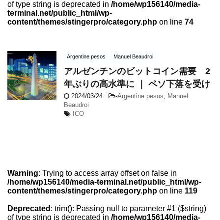
of type string is deprecated in
/home/wp156140/media-
terminal.net/public_html/wp-
content/themes/stingerpro/category.php
on line
74
Argentine pesos
Manuel Beaudroi
アルゼンチンのビットコイン需要 2
年ぶりの高水準に ｜ ペソ下落を受け
2024/03/24
-
Argentine pesos
,
Manuel
Beaudroi
ICO
Warning
: Trying to access array offset on false in
/home/wp156140/media-terminal.net/public_html/wp-
content/themes/stingerpro/category.php
on line
119
Deprecated
: trim(): Passing null to parameter #1 ($string)
of type string is deprecated in
/home/wp156140/media-