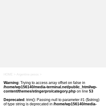
HOME
>
Argentine pesos
>
Warning
: Trying to access array offset on false in
/home/wp156140/media-terminal.net/public_html/wp-
content/themes/stingerpro/category.php
on line
53
Deprecated
: trim(): Passing null to parameter #1 ($string)
of type string is deprecated in
/home/wp156140/media-