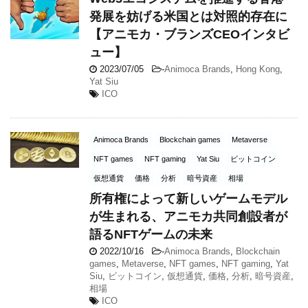
発展を妨げる米国とは対照的存在に
【アニモカ・ブランズCEOインタビ
ュー】
2023/07/05
-
Animoca Brands
,
Hong Kong
,
Yat Siu
ICO
Animoca Brands
Blockchain games
Metaverse
NFT games
NFT gaming
Yat Siu
ビットコイン
仮想通貨
価格
分析
暗号資産
相場
所有権によって新しいゲームモデル
が生まれる、アニモカ共同創設者が
語るNFTゲームの未来
2022/10/16
-
Animoca Brands
,
Blockchain
games
,
Metaverse
,
NFT games
,
NFT gaming
,
Yat
Siu
,
ビットコイン
,
仮想通貨
,
価格
,
分析
,
暗号資産
,
相場
ICO