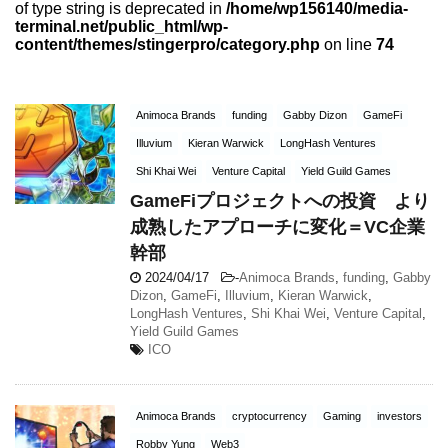
of type string is deprecated in
/home/wp156140/media-
terminal.net/public_html/wp-
content/themes/stingerpro/category.php
on line
74
Animoca Brands
funding
Gabby Dizon
GameFi
Illuvium
Kieran Warwick
LongHash Ventures
Shi Khai Wei
Venture Capital
Yield Guild Games
GameFiプロジェクトへの投資 より
成熟したアプローチに変化＝VC企業
幹部
2024/04/17
-
Animoca Brands
,
funding
,
Gabby
Dizon
,
GameFi
,
Illuvium
,
Kieran Warwick
,
LongHash Ventures
,
Shi Khai Wei
,
Venture Capital
,
Yield Guild Games
ICO
Animoca Brands
cryptocurrency
Gaming
investors
Robby Yung
Web3