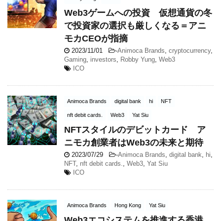
Web3ゲームへの投資 仮想通貨の冬
で投資家の選択も厳しくなる＝アニ
モカCEOが指摘
2023/11/01
-
Animoca Brands
,
cryptocurrency
,
Gaming
,
investors
,
Robby Yung
,
Web3
ICO
Animoca Brands
digital bank
hi
NFT
nft debit cards.
Web3
Yat Siu
NFTスタイルのデビットカード ア
ニモカ創業者はWeb3の未来と期待
2023/07/29
-
Animoca Brands
,
digital bank
,
hi
,
NFT
,
nft debit cards.
,
Web3
,
Yat Siu
ICO
Animoca Brands
Hong Kong
Yat Siu
Web3エコシステムを推進する香港