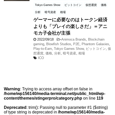
Tokyo Games Show
ビットコイン
仮想通貨
価格
分析
暗号資産
相場
ゲーマーに必要なのはトークン経済
よりも「プレイの楽しさだ」＝アニ
モカ子会社が主張
2022/09/18
-
Animoca Brands
,
Blockchain
gaming
,
Blowfish Studios
,
P2E
,
Phantom Galaxies
,
Play-to-Earn
,
Tokyo Games Show
,
ビットコイン
,
仮
想通貨
,
価格
,
分析
,
暗号資産
,
相場
ICO
Warning
: Trying to access array offset on false in
/home/wp156140/media-terminal.net/public_html/wp-
content/themes/stingerpro/category.php
on line
119
Deprecated
: trim(): Passing null to parameter #1 ($string)
of type string is deprecated in
/home/wp156140/media-