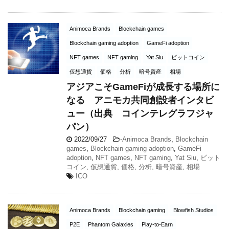
Animoca Brands
Blockchain games
Blockchain gaming adoption
GameFi adoption
NFT games
NFT gaming
Yat Siu
ビットコイン
仮想通貨
価格
分析
暗号資産
相場
アジアこそGameFiが成長する場所に
なる アニモカ共同創設者インタビ
ュー（出典 コインテレグラフジャ
パン）
2022/09/27
-
Animoca Brands
,
Blockchain
games
,
Blockchain gaming adoption
,
GameFi
adoption
,
NFT games
,
NFT gaming
,
Yat Siu
,
ビット
コイン
,
仮想通貨
,
価格
,
分析
,
暗号資産
,
相場
ICO
Animoca Brands
Blockchain gaming
Blowfish Studios
P2E
Phantom Galaxies
Play-to-Earn