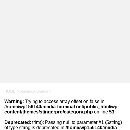
HOME
>
Animoca Brands
>
Warning
: Trying to access array offset on false in
/home/wp156140/media-terminal.net/public_html/wp-
content/themes/stingerpro/category.php
on line
53
Deprecated
: trim(): Passing null to parameter #1 ($string)
of type string is deprecated in
/home/wp156140/media-