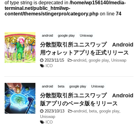
of type string is deprecated in
/home/wp156140/media-
terminal.net/public_html/wp-
content/themes/stingerpro/category.php
on line
74
android
google play
Uniswap
分散型取引所ユニスワップ Android
用ウォレットアプリを正式リリース
2023/11/15
-
android
,
google play
,
Uniswap
ICO
android
beta
google play
Uniswap
分散型取引所ユニスワップ Android
版アプリのベータ版をリリース
2023/10/13
-
android
,
beta
,
google play
,
Uniswap
ICO