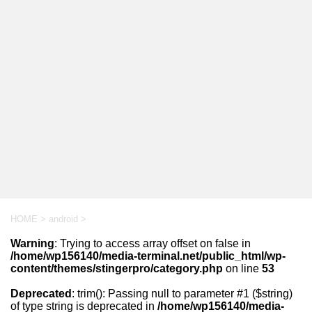
HOME
>
android
>
Warning
: Trying to access array offset on false in
/home/wp156140/media-terminal.net/public_html/wp-
content/themes/stingerpro/category.php
on line
53
Deprecated
: trim(): Passing null to parameter #1 ($string)
of type string is deprecated in
/home/wp156140/media-