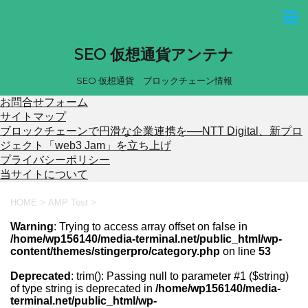
SEO 仮想通貨アンテナ
SEO 仮想通貨 ブロックチェーン情報
お問合せフォーム
サイトマップ
ブロックチェーンで円滑な企業連携を──NTT Digital、新プロ
ジェクト「web3 Jam」を立ち上げ
プライバシーポリシー
当サイトについて
HOME
>
AMP Test
>
Warning
: Trying to access array offset on false in
/home/wp156140/media-terminal.net/public_html/wp-
content/themes/stingerpro/category.php
on line
53
Deprecated
: trim(): Passing null to parameter #1 ($string)
of type string is deprecated in
/home/wp156140/media-
terminal.net/public_html/wp-