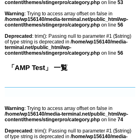
content/themes/stingerpro/category.php
on line
53
Warning
: Trying to access array offset on false in
/home/wp156140/media-terminal.net/public_html/wp-
content/themes/stingerpro/category.php
on line
56
Deprecated
: trim(): Passing null to parameter #1 ($string)
of type string is deprecated in
/home/wp156140/media-
terminal.net/public_html/wp-
content/themes/stingerpro/category.php
on line
56
「AMP Test」 一覧
Warning
: Trying to access array offset on false in
/home/wp156140/media-terminal.net/public_html/wp-
content/themes/stingerpro/category.php
on line
74
Deprecated
: trim(): Passing null to parameter #1 ($string)
of type string is deprecated in
/home/wp156140/media-