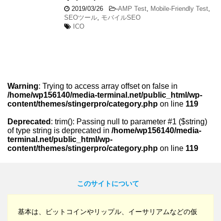
2019/03/26
-
AMP Test
,
Mobile-Friendly Test
,
SEOツール
,
モバイルSEO
ICO
Warning
: Trying to access array offset on false in
/home/wp156140/media-terminal.net/public_html/wp-
content/themes/stingerpro/category.php
on line
119
Deprecated
: trim(): Passing null to parameter #1 ($string)
of type string is deprecated in
/home/wp156140/media-
terminal.net/public_html/wp-
content/themes/stingerpro/category.php
on line
119
このサイトについて
基本は、ビットコインやリップル、イーサリアムなどの仮