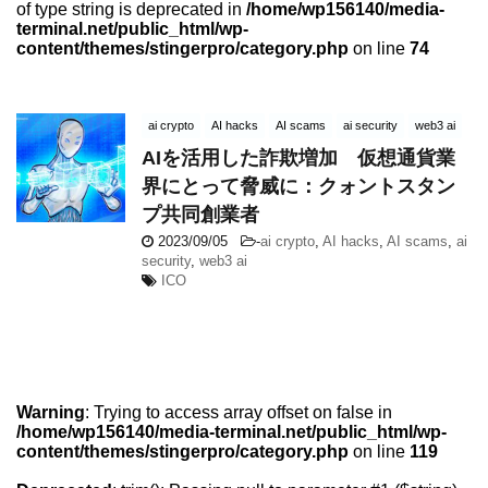
of type string is deprecated in
/home/wp156140/media-
terminal.net/public_html/wp-
content/themes/stingerpro/category.php
on line
74
ai crypto
AI hacks
AI scams
ai security
web3 ai
AIを活用した詐欺増加 仮想通貨業
界にとって脅威に：クォントスタン
プ共同創業者
2023/09/05
-
ai crypto
,
AI hacks
,
AI scams
,
ai
security
,
web3 ai
ICO
Warning
: Trying to access array offset on false in
/home/wp156140/media-terminal.net/public_html/wp-
content/themes/stingerpro/category.php
on line
119