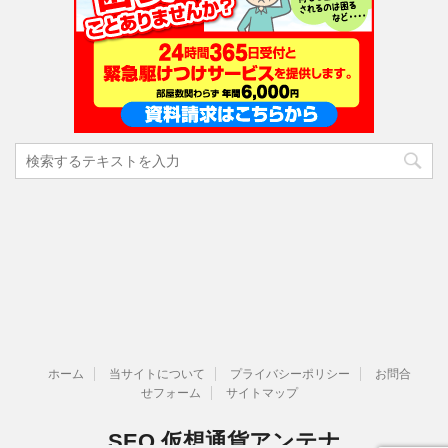
ホーム
当サイトについて
プライバシーポリシー
お問合
せフォーム
サイトマップ
SEO 仮想通貨アンテナ