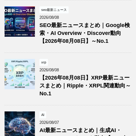
seo最新ニュース
2026/08/08
SEO最新ニュースまとめ｜Google検
索・AI Overview・Discover動向
【2026年08月08日】～No.1
xrp
2026/08/08
【2026年08月08日】XRP最新ニュー
スまとめ｜Ripple・XRPL関連動向～
No.1
AI
2026/08/07
AI最新ニュースまとめ｜生成AI・