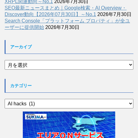
XRPL関連動向～No.1
2026年7月30日
SEO最新ニュースまとめ｜Google検索・AI Overview・
Discover動向【2026年07月30日】～No.1
2026年7月30日
Search Console「プラットフォーム プロパティ」が全ユ
ーザーに提供開始
2026年7月30日
アーカイブ
ア
ー
カ
イ
カテゴリー
ブ
カ
テ
ゴ
リ
ー