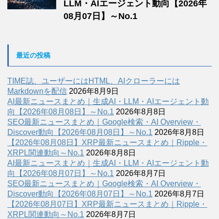
LLM・AIエージェント動向【2026年
08月07日】～No.1
最近の投稿
TIME誌、ユーザーにはHTML、AIクローラーには
Markdownを配信
2026年8月9日
AI最新ニュースまとめ｜生成AI・LLM・AIエージェント動
向【2026年08月08日】～No.1
2026年8月8日
SEO最新ニュースまとめ｜Google検索・AI Overview・
Discover動向【2026年08月08日】～No.1
2026年8月8日
【2026年08月08日】XRP最新ニュースまとめ｜Ripple・
XRPL関連動向～No.1
2026年8月8日
AI最新ニュースまとめ｜生成AI・LLM・AIエージェント動
向【2026年08月07日】～No.1
2026年8月7日
SEO最新ニュースまとめ｜Google検索・AI Overview・
Discover動向【2026年08月07日】～No.1
2026年8月7日
【2026年08月07日】XRP最新ニュースまとめ｜Ripple・
XRPL関連動向～No.1
2026年8月7日