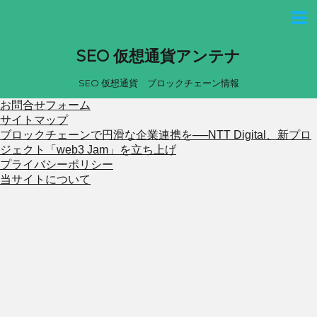
SEO 仮想通貨アンテナ
SEO 仮想通貨 ブロックチェーン情報
お問合せフォーム
サイトマップ
ブロックチェーンで円滑な企業連携を──NTT Digital、新プロ
ジェクト「web3 Jam」を立ち上げ
プライバシーポリシー
当サイトについて