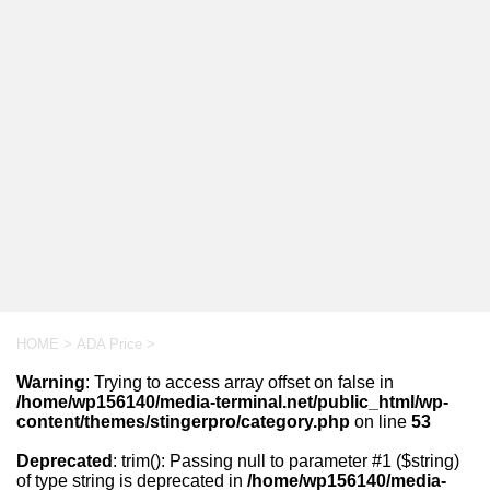
HOME
>
ADA Price
>
Warning
: Trying to access array offset on false in
/home/wp156140/media-terminal.net/public_html/wp-
content/themes/stingerpro/category.php
on line
53
Deprecated
: trim(): Passing null to parameter #1 ($string)
of type string is deprecated in
/home/wp156140/media-