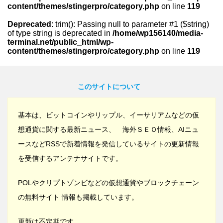
content/themes/stingerpro/category.php
on line
119
Deprecated
: trim(): Passing null to parameter #1 ($string)
of type string is deprecated in
/home/wp156140/media-
terminal.net/public_html/wp-
content/themes/stingerpro/category.php
on line
119
このサイトについて
基本は、ビットコインやリップル、イーサリアムなどの仮
想通貨に関する最新ニュース、 海外ＳＥＯ情報、AIニュ
ースなどRSSで新着情報を発信しているサイトの更新情報
を受信するアンテナサイトです。
POLやクリプトゾンビなどの仮想通貨やブロックチェーン
の無料サイト 情報も掲載しています。
更新は不定期です。