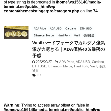
of type string is deprecated in
/home/wp156140/media-
terminal.net/public_html/wp-
content/themes/stingerpro/category.php
on line
74
ADA Price
ADA USD
Cardano
ETH USD
Ethereum Merge
Hard Fork
Vasil
仮想通貨
Vasilハードフォークでカルダノ強気
派が力尽きる｜ADA価格40％暴落の
予感
2022/09/27
-
ADA Price
,
ADA USD
,
Cardano
,
ETH USD
,
Ethereum Merge
,
Hard Fork
,
Vasil
,
仮想
通貨
ICO
Warning
: Trying to access array offset on false in
/home/wp156140/media-terminal.net/public_html/wp-