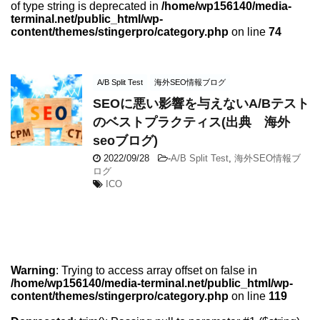
of type string is deprecated in
/home/wp156140/media-
terminal.net/public_html/wp-
content/themes/stingerpro/category.php
on line
74
A/B Split Test
海外SEO情報ブログ
SEOに悪い影響を与えないA/Bテスト
のベストプラクティス(出典 海外
seoブログ)
2022/09/28
-
A/B Split Test
,
海外SEO情報ブ
ログ
ICO
Warning
: Trying to access array offset on false in
/home/wp156140/media-terminal.net/public_html/wp-
content/themes/stingerpro/category.php
on line
119