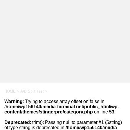
HOME
>
A/B Split Test
>
Warning
: Trying to access array offset on false in
/home/wp156140/media-terminal.net/public_html/wp-
content/themes/stingerpro/category.php
on line
53
Deprecated
: trim(): Passing null to parameter #1 ($string)
of type string is deprecated in
/home/wp156140/media-