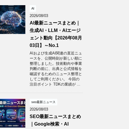
AI
2026/08/03
AI最新ニュースまとめ｜
生成AI・LLM・AIエージ
ェント動向【2026年08月
03日】～No.1
AIおよび生成AI関連の直近ニュ
ースを、公開時刻が新しい順に
整理しました。技術動向や事業
判断の前に、出典と公式情報を
確認するためのニュース整理と
してご利用ください。 今回の
注目ポイント TDKの業績が ...
seo最新ニュース
2026/08/03
SEO最新ニュースまとめ
｜Google検索・AI