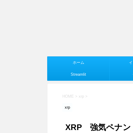
ホーム
イ
Streamlit
HOME
>
xrp
>
xrp
XRP 強気ペナン