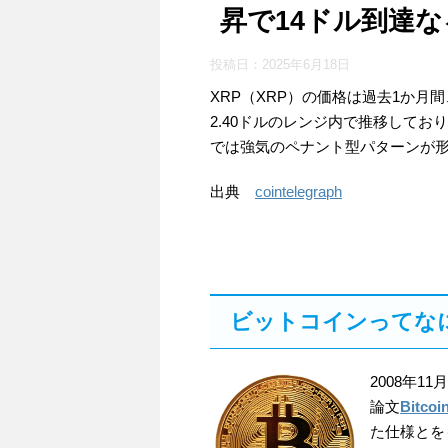
昇で14ドル到達
投稿日：
2025年6月18日
XRP（XRP）の価格は過去1か月間、
2.40ドルのレンジ内で推移してお
では強気のペナント型パターンが
出典
cointelegraph
ビットコインってな
2008年1
論文
Bitcoi
た仕様とを