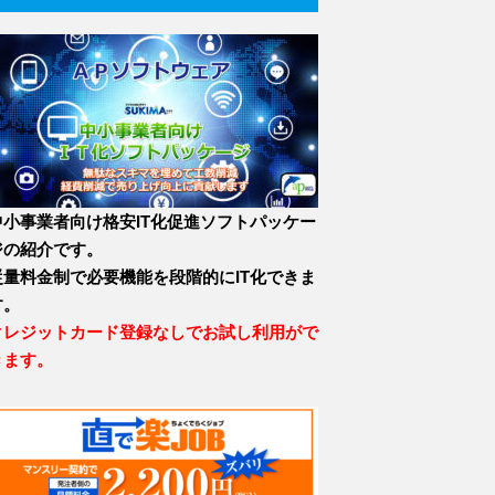
中小事業者向け格安IT化促進ソフトパッケー
ジの紹介です。
従量料金制で必要機能を段階的にIT化できま
す。
クレジットカード登録なしでお試し利用がで
きます。