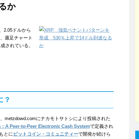
なるか
2.05ドルから
り、週足チャート
形成されている。
に？
1月、metzdowd.comにナカモトサトシにより投稿された
n：A Peer-to-Peer Electronic Cash System
で定義され
もとに
ビットコイン・コミュニティー
で開発が続けら