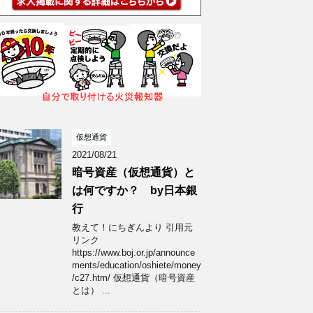
仮想通貨
2021/08/21
暗号資産（仮想通貨）と
は何ですか？ by日本銀
行
教えて！にちぎんより 引用元
リンク
https://www.boj.or.jp/announce
ments/education/oshiete/money
/c27.htm/ 仮想通貨（暗号資産
とは） ...