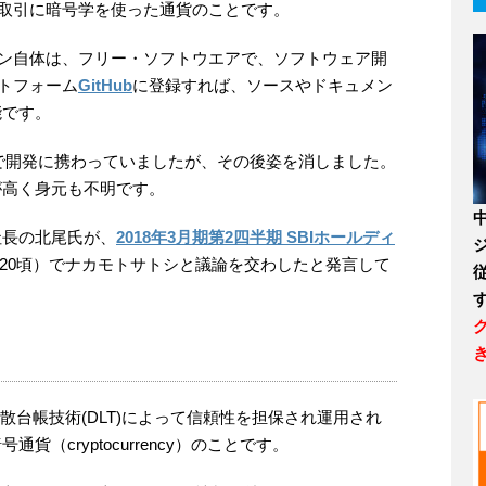
取引に暗号学を使った通貨のことです。
ン自体は、フリー・ソフトウエアで、ソフトウェア開
トフォーム
GitHub
に登録すれば、ソースやドキュメン
能です。
月まで開発に携わっていましたが、その後姿を消しました。
が高く身元も不明です。
社長の北尾氏が、
2018年3月期第2四半期 SBIホールディ
29:20頃）でナカモトサトシと議論を交わしたと発言して
散台帳技術(DLT)によって信頼性を担保され運用され
（cryptocurrency）のことです。