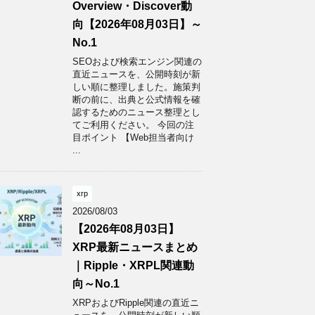
Overview・Discover動
向【2026年08月03日】～
No.1
SEOおよび検索エンジン関連の
直近ニュースを、公開時刻が新
しい順に整理しました。施策判
断の前に、出典と公式情報を確
認するためのニュース整理とし
てご利用ください。 今回の注
目ポイント 【Web担当者向け
...
xrp
2026/08/03
【2026年08月03日】
XRP最新ニュースまとめ
｜Ripple・XRPL関連動
向～No.1
XRPおよびRipple関連の直近ニ