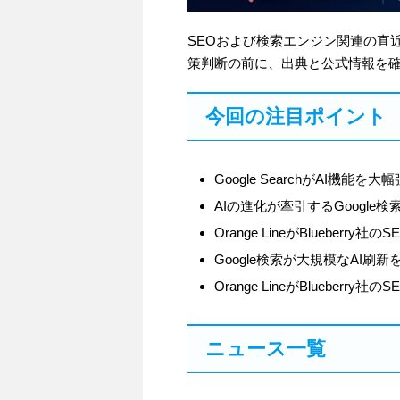
SEOおよび検索エンジン関連の直
策判断の前に、出典と公式情報を
今回の注目ポイント
Google SearchがAI機
AIの進化が牽引するGoogl
Orange LineがBluebe
Google検索が大規模なAI刷
Orange LineがBlueberr
ニュース一覧