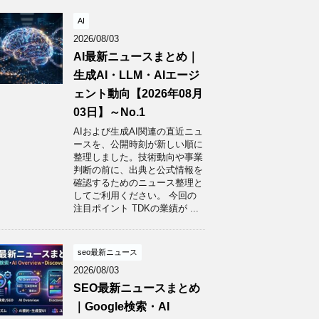
AI
2026/08/03
AI最新ニュースまとめ｜
生成AI・LLM・AIエージ
ェント動向【2026年08月
03日】～No.1
AIおよび生成AI関連の直近ニュ
ースを、公開時刻が新しい順に
整理しました。技術動向や事業
判断の前に、出典と公式情報を
確認するためのニュース整理と
してご利用ください。 今回の
注目ポイント TDKの業績が ...
seo最新ニュース
2026/08/03
SEO最新ニュースまとめ
｜Google検索・AI