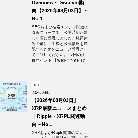
Overview・Discover動
向【2026年08月03日】～
No.1
SEOおよび検索エンジン関連の
直近ニュースを、公開時刻が新
しい順に整理しました。施策判
断の前に、出典と公式情報を確
認するためのニュース整理とし
てご利用ください。 今回の注
目ポイント 【Web担当者向け
...
xrp
2026/08/03
【2026年08月03日】
XRP最新ニュースまとめ
｜Ripple・XRPL関連動
向～No.1
XRPおよびRipple関連の直近ニ