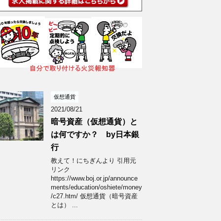
仮想通貨
2021/08/21
暗号資産（仮想通貨）と
は何ですか？ by日本銀
行
教えて！にちぎんより 引用元
リンク
https://www.boj.or.jp/announce
ments/education/oshiete/money
/c27.htm/ 仮想通貨（暗号資産
とは） ...