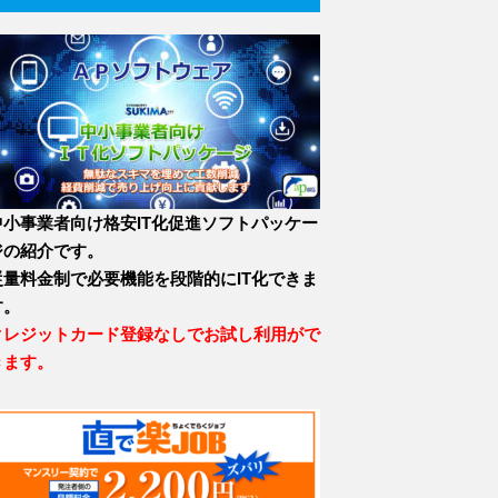
中小事業者向け格安IT化促進ソフトパッケー
ジの紹介です。
従量料金制で必要機能を段階的にIT化できま
す。
クレジットカード登録なしでお試し利用がで
きます。