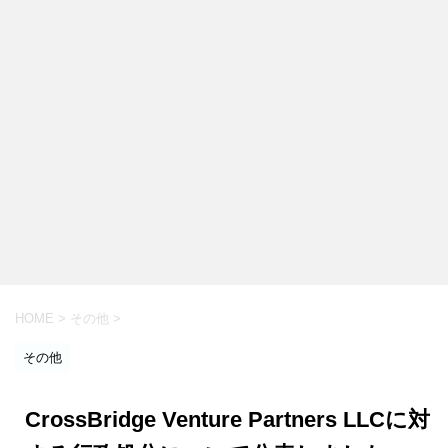
HOME
>
その他
>
その他
CrossBridge Venture Partners LLCに対