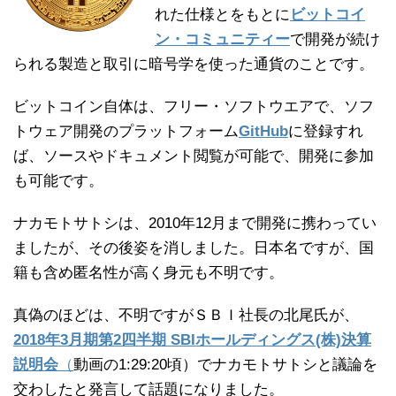
れた仕様とをもとに
ビットコイ
ン・コミュニティー
で開発が続け
られる製造と取引に暗号学を使った通貨のことです。
ビットコイン自体は、フリー・ソフトウエアで、ソフ
トウェア開発のプラットフォーム
GitHub
に登録すれ
ば、ソースやドキュメント閲覧が可能で、開発に参加
も可能です。
ナカモトサトシは、2010年12月まで開発に携わってい
ましたが、その後姿を消しました。日本名ですが、国
籍も含め匿名性が高く身元も不明です。
真偽のほどは、不明ですがＳＢＩ社長の北尾氏が、
2018年3月期第2四半期 SBIホールディングス(株)決算
説明会
（
動画の1:29:20頃）でナカモトサトシと議論を
交わしたと発言して話題になりました。