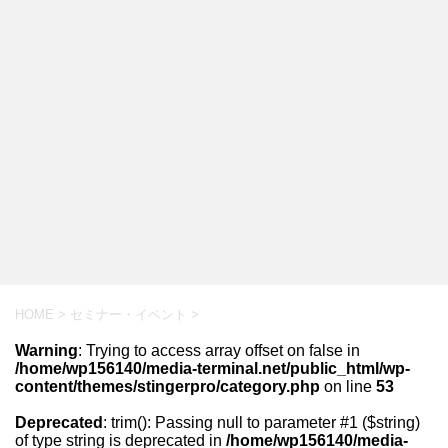
HOME
>
セミナー・イベント
>
Warning
: Trying to access array offset on false in
/home/wp156140/media-terminal.net/public_html/wp-
content/themes/stingerpro/category.php
on line
53
Deprecated
: trim(): Passing null to parameter #1 ($string)
of type string is deprecated in
/home/wp156140/media-