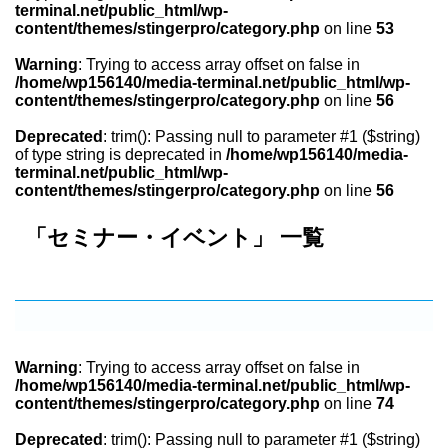
terminal.net/public_html/wp-
content/themes/stingerpro/category.php
on line
53
Warning
: Trying to access array offset on false in
/home/wp156140/media-terminal.net/public_html/wp-
content/themes/stingerpro/category.php
on line
56
Deprecated
: trim(): Passing null to parameter #1 ($string)
of type string is deprecated in
/home/wp156140/media-
terminal.net/public_html/wp-
content/themes/stingerpro/category.php
on line
56
「セミナー・イベント」 一覧
Warning
: Trying to access array offset on false in
/home/wp156140/media-terminal.net/public_html/wp-
content/themes/stingerpro/category.php
on line
74
Deprecated
: trim(): Passing null to parameter #1 ($string)