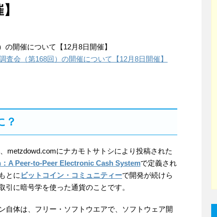
催】
）の開催について【12月8日開催】
調査会（第168回）の開催について【12月8日開催】
に？
1月、metzdowd.comにナカモトサトシにより投稿された
n：A Peer-to-Peer Electronic Cash System
で定義され
もとに
ビットコイン・コミュニティー
で開発が続けら
取引に暗号学を使った通貨のことです。
ン自体は、フリー・ソフトウエアで、ソフトウェア開