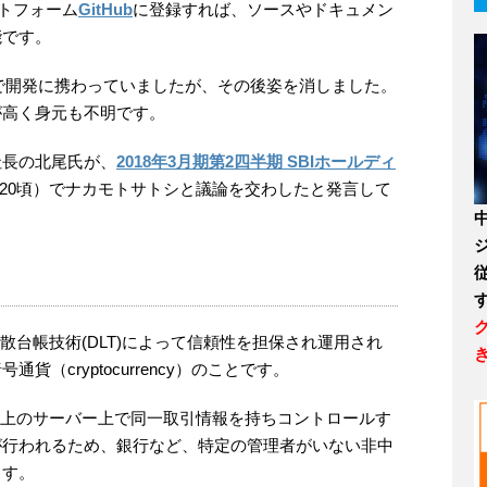
トフォーム
GitHub
に登録すれば、ソースやドキュメン
能です。
月まで開発に携わっていましたが、その後姿を消しました。
が高く身元も不明です。
社長の北尾氏が、
2018年3月期第2四半期 SBIホールディ
29:20頃）でナカモトサトシと議論を交わしたと発言して
散台帳技術(DLT)によって信頼性を担保され運用され
（cryptocurrency）のことです。
ク上のサーバー上で同一取引情報を持ちコントロールす
が行われるため、銀行など、特定の管理者がいない非中
ます。