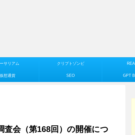
ーサリアム
クリプトゾンビ
REA
仮想通貨
SEO
GPT Bu
調査会（第168回）の開催につ