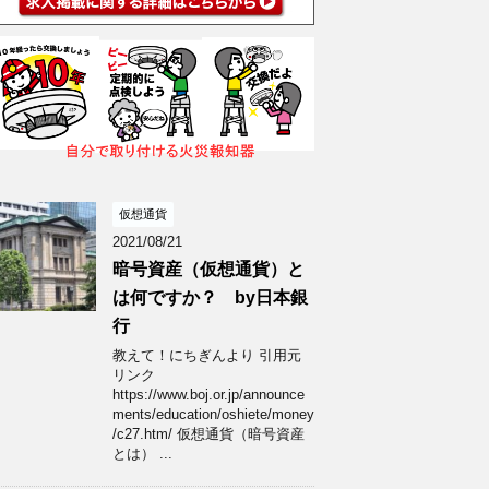
仮想通貨
2021/08/21
暗号資産（仮想通貨）と
は何ですか？ by日本銀
行
教えて！にちぎんより 引用元
リンク
https://www.boj.or.jp/announce
ments/education/oshiete/money
/c27.htm/ 仮想通貨（暗号資産
とは） ...