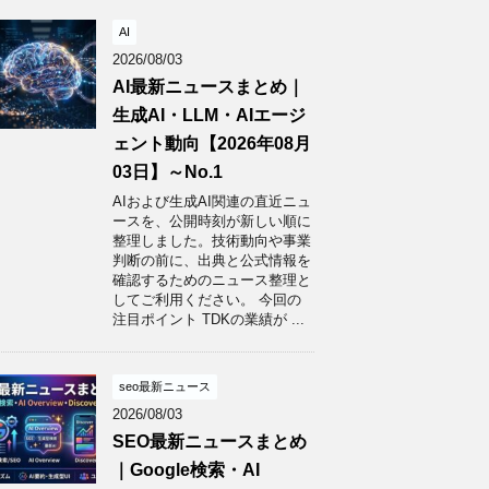
AI
2026/08/03
AI最新ニュースまとめ｜
生成AI・LLM・AIエージ
ェント動向【2026年08月
03日】～No.1
AIおよび生成AI関連の直近ニュ
ースを、公開時刻が新しい順に
整理しました。技術動向や事業
判断の前に、出典と公式情報を
確認するためのニュース整理と
してご利用ください。 今回の
注目ポイント TDKの業績が ...
seo最新ニュース
2026/08/03
SEO最新ニュースまとめ
｜Google検索・AI