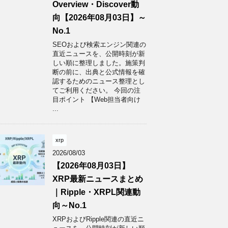
Overview・Discover動
向【2026年08月03日】～
No.1
SEOおよび検索エンジン関連の
直近ニュースを、公開時刻が新
しい順に整理しました。施策判
断の前に、出典と公式情報を確
認するためのニュース整理とし
てご利用ください。 今回の注
目ポイント 【Web担当者向け
...
xrp
2026/08/03
【2026年08月03日】
XRP最新ニュースまとめ
｜Ripple・XRPL関連動
向～No.1
XRPおよびRipple関連の直近ニ