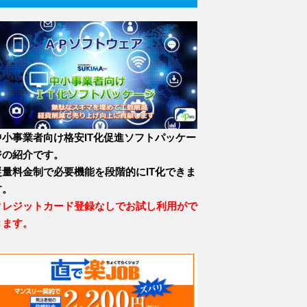
中小事業者向け格安IT化促進ソフトパッケー
ジの紹介です。
従量料金制で必要機能を段階的にIT化できま
す。
クレジットカード登録なしでお試し利用がで
きます。