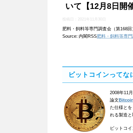
いて【12月8日開
投稿日：
2021年11月30日
肥料・飼料等専門調査会（第168回
Source: 内閣RSS
肥料・飼料等専門
ビットコインってな
2008年1
論文
Bitcoi
た仕様とを
れる製造と
ビットコイ