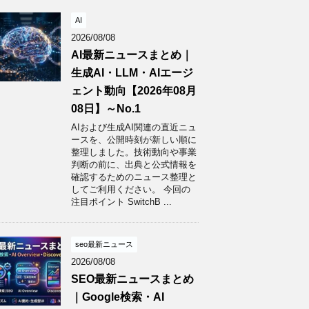
AI
2026/08/08
AI最新ニュースまとめ｜
生成AI・LLM・AIエージ
ェント動向【2026年08月
08日】～No.1
AIおよび生成AI関連の直近ニュ
ースを、公開時刻が新しい順に
整理しました。技術動向や事業
判断の前に、出典と公式情報を
確認するためのニュース整理と
してご利用ください。 今回の
注目ポイント SwitchB ...
seo最新ニュース
2026/08/08
SEO最新ニュースまとめ
｜Google検索・AI