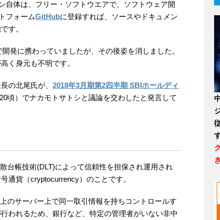
ン自体は、フリー・ソフトウエアで、ソフトウェア開
トフォーム
GitHub
に登録すれば、ソースやドキュメン
能です。
月まで開発に携わっていましたが、その後姿を消しました。
が高く身元も不明です。
社長の北尾氏が、
2018年3月期第2四半期 SBIホールディ
29:20頃）でナカモトサトシと議論を交わしたと発言して
散台帳技術(DLT)によって信頼性を担保され運用され
（cryptocurrency）のことです。
ク上のサーバー上で同一取引情報を持ちコントロールす
が行われるため、銀行など、特定の管理者がいない非中