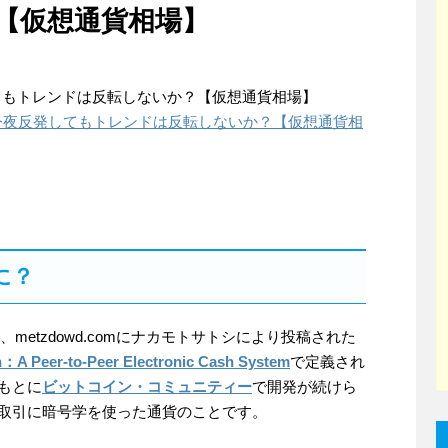
【仮想通貨相場】
てもトレンドは反転しないか？【仮想通貨相場】
今夜反発してもトレンドは反転しないか？【仮想通貨相
に？
1月、metzdowd.comにナカモトサトシにより投稿された
n：A Peer-to-Peer Electronic Cash System
で定義され
もとに
ビットコイン・コミュニティー
で開発が続けら
取引に暗号学を使った通貨のことです。