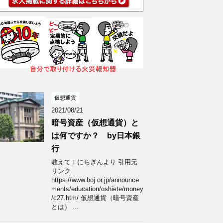
仮想通貨
2021/08/21
暗号資産（仮想通貨）と
は何ですか？ by日本銀
行
教えて！にちぎんより 引用元
リンク
https://www.boj.or.jp/announce
ments/education/oshiete/money
/c27.htm/ 仮想通貨（暗号資産
とは） ...