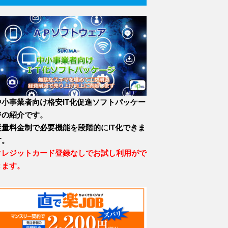
中小事業者向け格安IT化促進ソフトパッケー
ジの紹介です。
従量料金制で必要機能を段階的にIT化できま
す。
クレジットカード登録なしでお試し利用がで
きます。