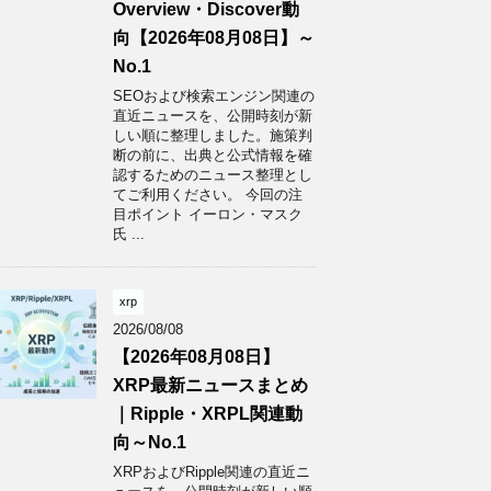
Overview・Discover動
向【2026年08月08日】～
No.1
SEOおよび検索エンジン関連の
直近ニュースを、公開時刻が新
しい順に整理しました。施策判
断の前に、出典と公式情報を確
認するためのニュース整理とし
てご利用ください。 今回の注
目ポイント イーロン・マスク
氏 ...
xrp
2026/08/08
【2026年08月08日】
XRP最新ニュースまとめ
｜Ripple・XRPL関連動
向～No.1
XRPおよびRipple関連の直近ニ