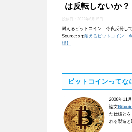
は反転しないか？
投稿日：
2022年6月15日
耐えるビットコイン 今夜反発し
Source: xrp
耐えるビットコイン 
場】
ビットコインってな
2008年1
論文
Bitcoi
た仕様とを
れる製造と