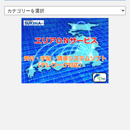
カ
テ
ゴ
リ
ー