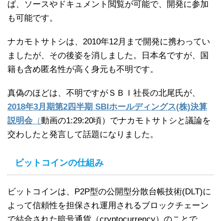
ば、ソースやドキュメント閲覧が可能で、開発に参加
も可能です。
ナカモトサトシは、2010年12月まで開発に携わってい
ましたが、その後姿を消しました。日本名ですが、国
籍も含め匿名性が高く身元も不明です。
真偽のほどは、不明ですがＳＢＩ社長の北尾氏が、
2018年3月期第2四半期 SBIホールディングス(株)決算
説明会
（
動画の1:29:20頃）でナカモトサトシと議論を
交わしたと発言して話題になりました。
ビットコインの仕組み
ビットコインは、P2P型の公開型分散台帳技術(DLT)に
よって信頼性を担保され運用されるブロックチェーン
で結合された暗号通貨（cryptocurrency）のことで