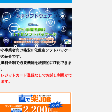
中小事業者向け格安IT化促進ソフトパッケー
ジの紹介です。
従量料金制で必要機能を段階的にIT化できま
す。
クレジットカード登録なしでお試し利用がで
きます。