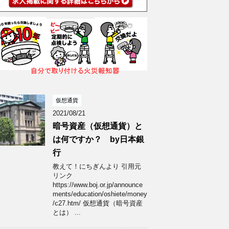
仮想通貨
2021/08/21
暗号資産（仮想通貨）と
は何ですか？ by日本銀
行
教えて！にちぎんより 引用元
リンク
https://www.boj.or.jp/announce
ments/education/oshiete/money
/c27.htm/ 仮想通貨（暗号資産
とは） ...