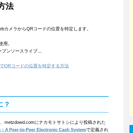
方法
WebカメラからQRコードの位置を特定します。
て使用。
オープンソースライブ…
メラでQRコードの位置を特定する方法
に？
1月、metzdowd.comにナカモトサトシにより投稿された
n：A Peer-to-Peer Electronic Cash System
で定義され