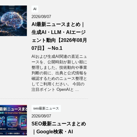
AI
2026/08/07
AI最新ニュースまとめ｜
生成AI・LLM・AIエージ
ェント動向【2026年08月
07日】～No.1
AIおよび生成AI関連の直近ニュ
ースを、公開時刻が新しい順に
整理しました。技術動向や事業
判断の前に、出典と公式情報を
確認するためのニュース整理と
してご利用ください。 今回の
注目ポイント OpenAIと ...
seo最新ニュース
2026/08/07
SEO最新ニュースまとめ
｜Google検索・AI