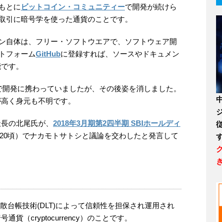
もとに
ビットコイン・コミュニティー
で開発が続けら
取引に暗号学を使った通貨のことです。
ン自体は、フリー・ソフトウエアで、ソフトウェア開
トフォーム
GitHub
に登録すれば、ソースやドキュメン
能です。
月まで開発に携わっていましたが、その後姿を消しました。
が高く身元も不明です。
社長の北尾氏が、
2018年3月期第2四半期 SBIホールディ
29:20頃）でナカモトサトシと議論を交わしたと発言して
散台帳技術(DLT)によって信頼性を担保され運用され
（cryptocurrency）のことです。