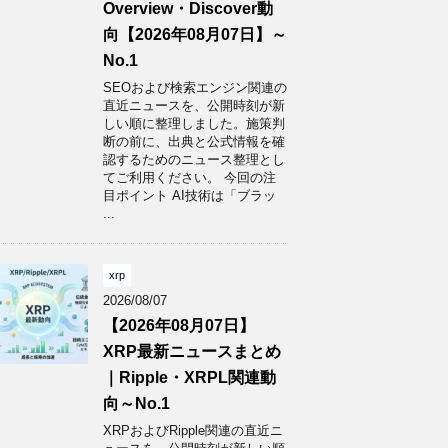
Overview・Discover動
向【2026年08月07日】～
No.1
SEOおよび検索エンジン関連の
直近ニュースを、公開時刻が新
しい順に整理しました。施策判
断の前に、出典と公式情報を確
認するためのニュース整理とし
てご利用ください。 今回の注
目ポイント AI技術は「ブラッ
...
xrp
2026/08/07
【2026年08月07日】
XRP最新ニュースまとめ
｜Ripple・XRPL関連動
向～No.1
XRPおよびRipple関連の直近ニ