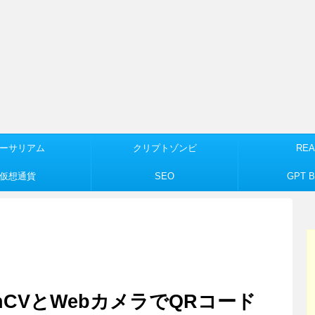
ーサリアム
クリプトゾンビ
REA
仮想通貨
SEO
GPT Bu
nCVとWebカメラでQRコード