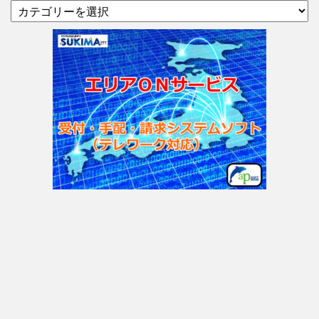
カ
テ
ゴ
リ
ー