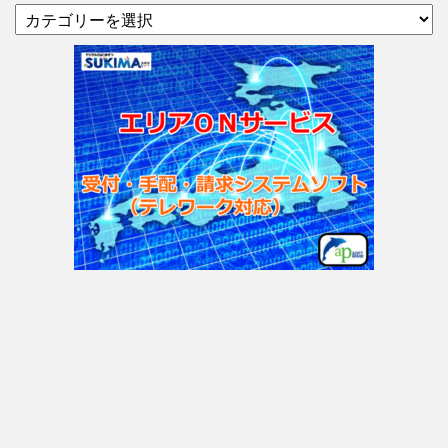
カ
テ
ゴ
リ
ー