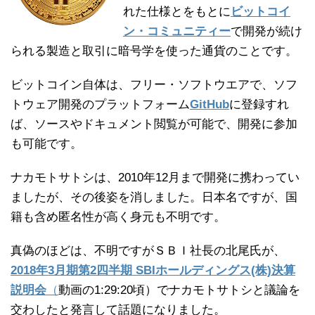
れた仕様とをもとに
ビットコイ
ン・コミュニティー
で開発が続け
られる製造と取引に暗号学を使った通貨のことです。
ビットコイン自体は、フリー・ソフトウエアで、ソフ
トウェア開発のプラットフォーム
GitHub
に登録すれ
ば、ソースやドキュメント閲覧が可能で、開発に参加
も可能です。
ナカモトサトシは、2010年12月まで開発に携わってい
ましたが、その後姿を消しました。日本名ですが、国
籍も含め匿名性が高く身元も不明です。
真偽のほどは、不明ですがＳＢＩ社長の北尾氏が、
2018年3月期第2四半期 SBIホールディングス(株)決算
説明会
（
動画の1:29:20頃）でナカモトサトシと議論を
交わしたと発言して話題になりました。