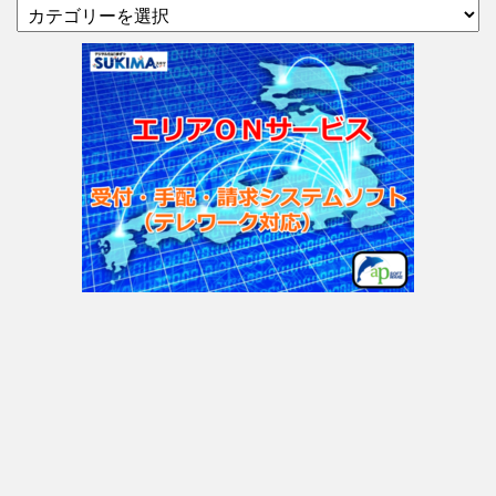
カ
テ
ゴ
リ
ー