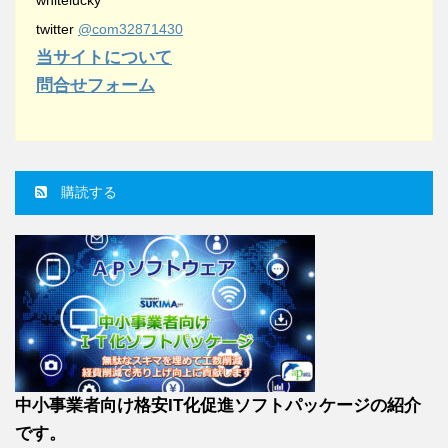
whitelucky
twitter
@com32871430
当サイトについて
問合せフォーム
購読する
中小事業者向け格安IT化促進ソフトパッケージの紹介
です。