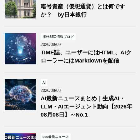
暗号資産（仮想通貨）とは何です
か？ by日本銀行
海外SEO情報ブログ
2026/08/09
TIME誌、ユーザーにはHTML、AIク
ローラーにはMarkdownを配信
AI
2026/08/08
AI最新ニュースまとめ｜生成AI・
LLM・AIエージェント動向【2026年
08月08日】～No.1
seo最新ニュース