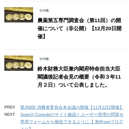
その他
農薬第五専門調査会（第11回）の開
催について（非公開）【12月20日開
催】
その他
鈴木財務大臣兼内閣府特命担当大臣
閣議後記者会見の概要（令和３年11
月２日）ついて公表しました。
PREV
第358回 消費者委員会本会議の開催【11月12日開催】
NEXT
Search Consoleのサイト確認とユーザー管理の問題を
専用フォームから報告できるように【 海外seoブログ
より】