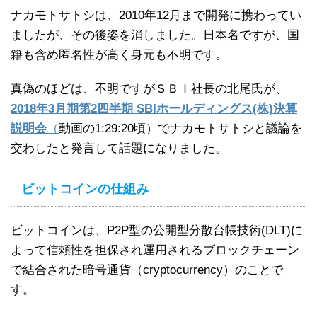
ナカモトサトシは、2010年12月まで開発に携わってい
ましたが、その後姿を消しました。日本名ですが、国
籍も含め匿名性が高く身元も不明です。
真偽のほどは、不明ですがＳＢＩ社長の北尾氏が、
2018年3月期第2四半期 SBIホールディングス(株)決算
説明会
（
動画の1:29:20頃）でナカモトサトシと議論を
交わしたと発言して話題になりました。
ビットコインの仕組み
ビットコインは、P2P型の公開型分散台帳技術(DLT)に
よって信頼性を担保され運用されるブロックチェーン
で結合された暗号通貨（cryptocurrency）のことで
す。