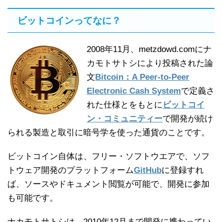
ビットコインってなに？
2008年11月、metzdowd.comにナ
カモトサトシにより投稿された論
文
Bitcoin：A Peer-to-Peer
Electronic Cash System
で定義さ
れた仕様とをもとに
ビットコイ
ン・コミュニティー
で開発が続け
られる製造と取引に暗号学を使った通貨のことです。
ビットコイン自体は、フリー・ソフトウエアで、ソフ
トウェア開発のプラットフォーム
GitHub
に登録すれ
ば、ソースやドキュメント閲覧が可能で、開発に参加
も可能です。
ナカモトサトシは、2010年12月まで開発に携わってい