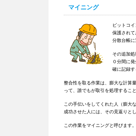
マイニング
ビットコイ
保護されて
分散台帳に
その追加処
０分間に発
確に記録す
整合性を取る作業は、膨大な計算
って、誰でもが取引を処理するこ
この手伝いをしてくれた人（膨大
成功させた人には、その見返りと
この作業をマイニングと呼びます