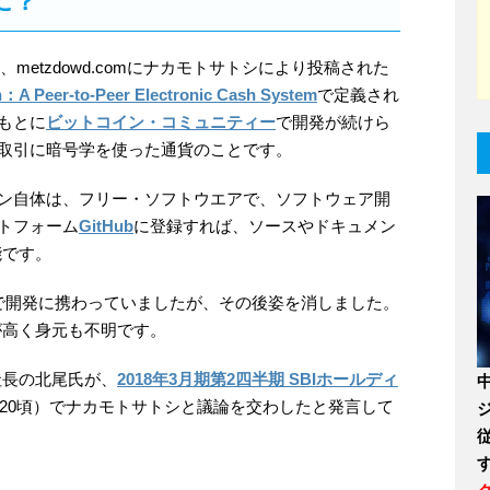
に？
1月、metzdowd.comにナカモトサトシにより投稿された
n：A Peer-to-Peer Electronic Cash System
で定義され
もとに
ビットコイン・コミュニティー
で開発が続けら
取引に暗号学を使った通貨のことです。
ン自体は、フリー・ソフトウエアで、ソフトウェア開
トフォーム
GitHub
に登録すれば、ソースやドキュメン
能です。
月まで開発に携わっていましたが、その後姿を消しました。
が高く身元も不明です。
社長の北尾氏が、
2018年3月期第2四半期 SBIホールディ
29:20頃）でナカモトサトシと議論を交わしたと発言して