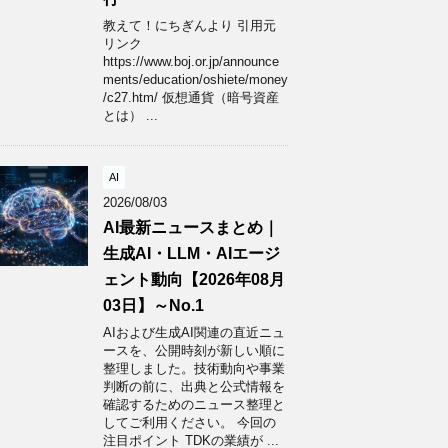
教えて！にちぎんより 引用元
リンク
https://www.boj.or.jp/announce
ments/education/oshiete/money
/c27.htm/ 仮想通貨（暗号資産
とは） ...
AI
2026/08/03
AI最新ニュースまとめ｜
生成AI・LLM・AIエージ
ェント動向【2026年08月
03日】～No.1
AIおよび生成AI関連の直近ニュ
ースを、公開時刻が新しい順に
整理しました。技術動向や事業
判断の前に、出典と公式情報を
確認するためのニュース整理と
してご利用ください。 今回の
注目ポイント TDKの業績が ...