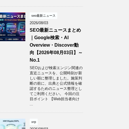
seo最新ニュース
2026/08/03
SEO最新ニュースまとめ
｜Google検索・AI
Overview・Discover動
向【2026年08月03日】～
No.1
SEOおよび検索エンジン関連の
直近ニュースを、公開時刻が新
しい順に整理しました。施策判
断の前に、出典と公式情報を確
認するためのニュース整理とし
てご利用ください。 今回の注
目ポイント 【Web担当者向け
...
xrp