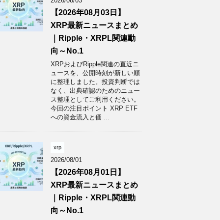
2026/08/03
【2026年08月03日】
XRP最新ニュースまとめ
｜Ripple・XRPL関連動
向～No.1
XRPおよびRipple関連の直近ニ
ュースを、公開時刻が新しい順
に整理しました。投資判断では
なく、出典確認のためのニュー
ス整理としてご利用ください。
今回の注目ポイント XRP ETF
への資金流入と価 ...
xrp
2026/08/01
【2026年08月01日】
XRP最新ニュースまとめ
｜Ripple・XRPL関連動
向～No.1