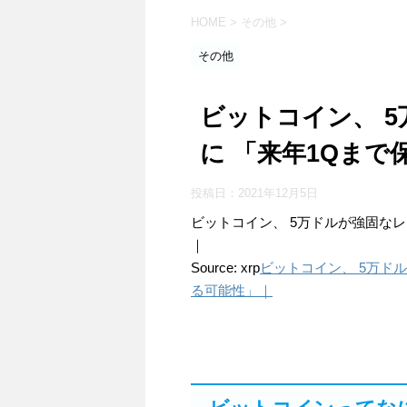
HOME
>
その他
>
その他
ビットコイン、 
に 「来年1Qま
投稿日：
2021年12月5日
ビットコイン、 5万ドルが強固な
｜
Source: xrp
ビットコイン、 5万ド
る可能性」｜