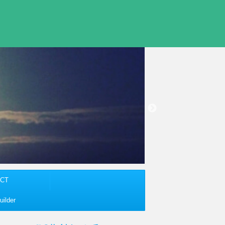
CT
ilder