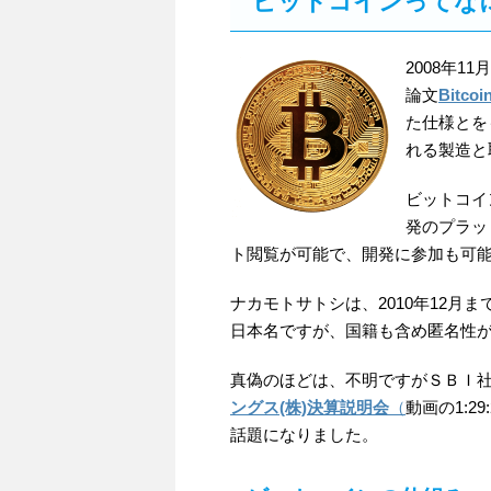
ビットコインってな
2008年1
論文
Bitcoi
た仕様とを
れる製造と
ビットコイ
発のプラッ
ト閲覧が可能で、開発に参加も可
ナカモトサトシは、2010年12
日本名ですが、国籍も含め匿名性
真偽のほどは、不明ですがＳＢＩ
ングス(株)決算説明会
（
動画の1:
話題になりました。