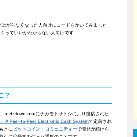
ョンが上がらなくなった人向けにコードをかいてみました
何つくっていいかわからない人向けです
に？
1月、metzdowd.comにナカモトサトシにより投稿された
n：A Peer-to-Peer Electronic Cash System
で定義され
もとに
ビットコイン・コミュニティー
で開発が続けら
取引に暗号学を使った通貨のことです。