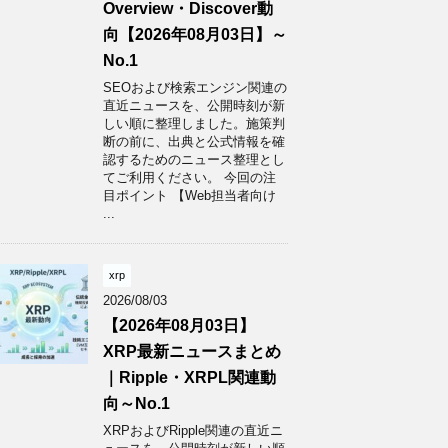
Overview・Discover動
向【2026年08月03日】～
No.1
SEOおよび検索エンジン関連の
直近ニュースを、公開時刻が新
しい順に整理しました。施策判
断の前に、出典と公式情報を確
認するためのニュース整理とし
てご利用ください。 今回の注
目ポイント 【Web担当者向け
...
xrp
2026/08/03
【2026年08月03日】
XRP最新ニュースまとめ
｜Ripple・XRPL関連動
向～No.1
XRPおよびRipple関連の直近ニ