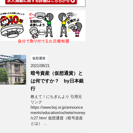
仮想通貨
2021/08/21
暗号資産（仮想通貨）と
は何ですか？ by日本銀
行
教えて！にちぎんより 引用元
リンク
https://www.boj.or.jp/announce
ments/education/oshiete/money
/c27.htm/ 仮想通貨（暗号資産
とは） ...