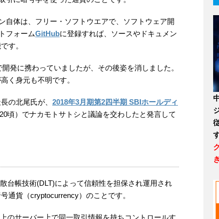
ン自体は、フリー・ソフトウエアで、ソフトウェア開
トフォーム
GitHub
に登録すれば、ソースやドキュメン
能です。
月まで開発に携わっていましたが、その後姿を消しました。
が高く身元も不明です。
社長の北尾氏が、
2018年3月期第2四半期 SBIホールディ
29:20頃）でナカモトサトシと議論を交わしたと発言して
散台帳技術(DLT)によって信頼性を担保され運用され
（cryptocurrency）のことです。
ク上のサーバー上で同一取引情報を持ちコントロールす