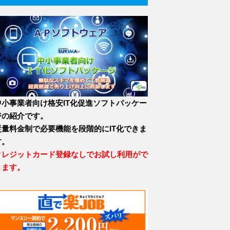
中小事業者向け格安IT化促進ソフトパッケー
ジの紹介です。
従量料金制で必要機能を段階的にIT化できま
す。
クレジットカード登録なしでお試し利用がで
きます。