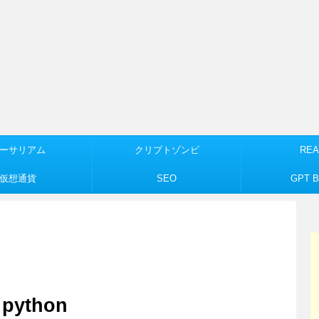
ーサリアム
クリプトゾンビ
REA
仮想通貨
SEO
GPT Bu
ython