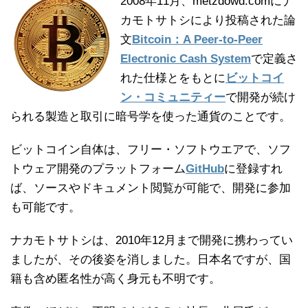
2008年11月、metzdowd.comにナ
カモトサトシにより投稿された論
文
Bitcoin：A Peer-to-Peer
Electronic Cash System
で定義さ
れた仕様とをもとに
ビットコイ
ン・コミュニティー
で開発が続け
られる製造と取引に暗号学を使った通貨のことです。
ビットコイン自体は、フリー・ソフトウエアで、ソフ
トウェア開発のプラットフォーム
GitHub
に登録すれ
ば、ソースやドキュメント閲覧が可能で、開発に参加
も可能です。
ナカモトサトシは、2010年12月まで開発に携わってい
ましたが、その後姿を消しました。日本名ですが、国
籍も含め匿名性が高く身元も不明です。