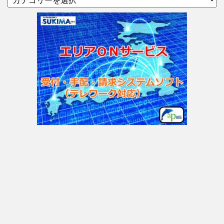
テ
ゴ
リ
ー