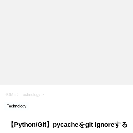
HOME
>
Technology
>
Technology
【Python/Git】pycacheをgit ignoreする