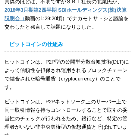
真偽のほどは、不明ですがＳＢＩ社長の北尾氏が、
2018年3月期第2四半期 SBIホールディングス(株)決算
説明会
（
動画の1:29:20頃）でナカモトサトシと議論を
交わしたと発言して話題になりました。
ビットコインの仕組み
ビットコインは、P2P型の公開型分散台帳技術(DLT)に
よって信頼性を担保され運用されるブロックチェーン
で結合された暗号通貨（cryptocurrency）のことで
す。
ビットコインは、P2Pネットワーク上のサーバー上で
同一取引情報を持ちコントロールすることで取引の妥
当性のチェックが行われるため、銀行など、特定の管
理者がいない非中央集権型の仮想通貨と呼ばれていま