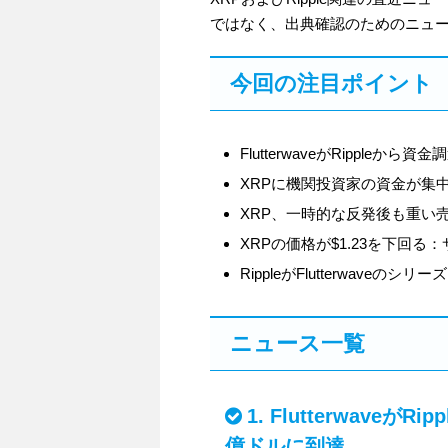
ではなく、出典確認のためのニュ
今回の注目ポイント
FlutterwaveがRipple
XRPに機関投資家の資金が集
XRP、一時的な反発後も重い売
XRPの価格が$1.23を下回
RippleがFlutterwaveの
ニュース一覧
1. Flutterwave
億ドルに到達