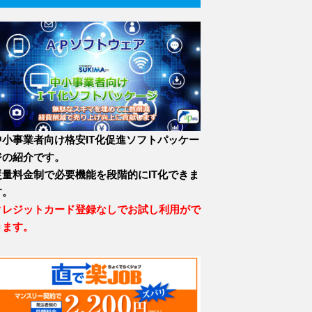
中小事業者向け格安IT化促進ソフトパッケー
ジの紹介です。
従量料金制で必要機能を段階的にIT化できま
す。
クレジットカード登録なしでお試し利用がで
きます。