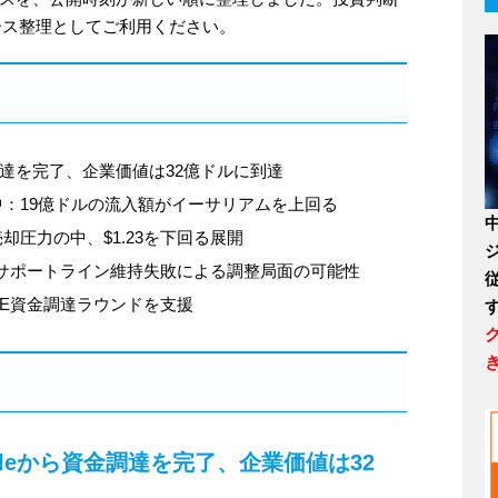
ース整理としてご利用ください。
から資金調達を完了、企業価値は32億ドルに到達
中：19億ドルの流入額がイーサリアムを上回る
却圧力の中、$1.23を下回る展開
る：サポートライン維持失敗による調整局面の可能性
シリーズE資金調達ラウンドを支援
がRippleから資金調達を完了、企業価値は32