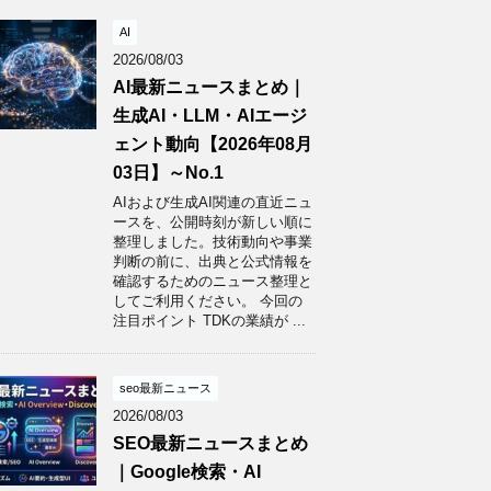
AI
2026/08/03
AI最新ニュースまとめ｜
生成AI・LLM・AIエージ
ェント動向【2026年08月
03日】～No.1
AIおよび生成AI関連の直近ニュ
ースを、公開時刻が新しい順に
整理しました。技術動向や事業
判断の前に、出典と公式情報を
確認するためのニュース整理と
してご利用ください。 今回の
注目ポイント TDKの業績が ...
seo最新ニュース
2026/08/03
SEO最新ニュースまとめ
｜Google検索・AI