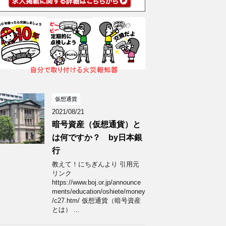
仮想通貨
2021/08/21
暗号資産（仮想通貨）と
は何ですか？ by日本銀
行
教えて！にちぎんより 引用元
リンク
https://www.boj.or.jp/announce
ments/education/oshiete/money
/c27.htm/ 仮想通貨（暗号資産
とは） ...