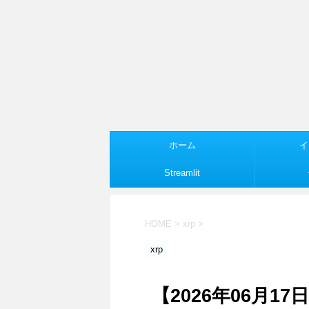
ホーム
イ
Streamlit
HOME
>
xrp
>
xrp
【2026年06月1