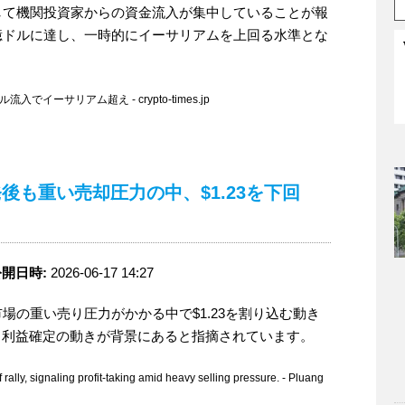
して機関投資家からの資金流入が集中していることが報
億ドルに達し、一時的にイーサリアムを上回る水準とな
でイーサリアム超え - crypto-times.jp
発後も重い売却圧力の中、$1.23を下回
開日時:
2026-06-17 14:27
場の重い売り圧力がかかる中で$1.23を割り込む動き
る利益確定の動きが背景にあると指摘されています。
lly, signaling profit-taking amid heavy selling pressure. - Pluang