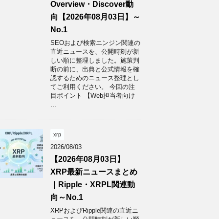
Overview・Discover動
向【2026年08月03日】～
No.1
SEOおよび検索エンジン関連の
直近ニュースを、公開時刻が新
しい順に整理しました。施策判
断の前に、出典と公式情報を確
認するためのニュース整理とし
てご利用ください。 今回の注
目ポイント 【Web担当者向け
...
xrp
2026/08/03
【2026年08月03日】
XRP最新ニュースまとめ
｜Ripple・XRPL関連動
向～No.1
XRPおよびRipple関連の直近ニ